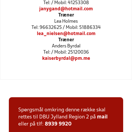
Tel: / Mobil: 41253308
janygand@hotmail.com
Træner
Lea Holmes
Tel: 96632625 / Mobil: 51886334
lea_nielsen@hotmail.com
Træner
Anders Byrdal
Tel: / Mobil: 25120036
kaiserbyrdal@pm.me
Spørgsmål omkring denne række skal
rettes til DBU Jylland Region 2 på
mail
eller på tlf:
8939 9920