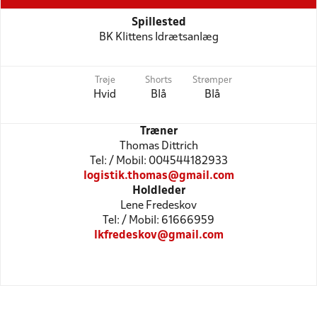
Spillested
BK Klittens Idrætsanlæg
Trøje
Shorts
Strømper
Hvid
Blå
Blå
Træner
Thomas Dittrich
Tel: / Mobil: 004544182933
logistik.thomas@gmail.com
Holdleder
Lene Fredeskov
Tel: / Mobil: 61666959
lkfredeskov@gmail.com