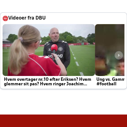
Videoer fra DBU
Hvem overtager nr.10 efter Eriksen? Hvem
Ung vs. Gamm
glemmer sit pas? Hvem ringer Joachim
#football
altid til efter kampe?