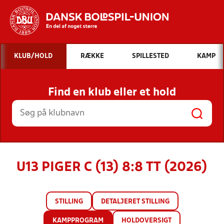
Hvad vil du søge efter?
KLUB/HOLD
RÆKKE
SPILLESTED
KAMP
INDHOLD OG NYHEDER
Find en klub eller et hold
STILLINGER, RESULTATER, KLUBBER OG
HOLD
U13 PIGER C (13) 8:8 TT (2026)
STILLING
DETALJERET STILLING
KAMPPROGRAM
HOLDOVERSIGT