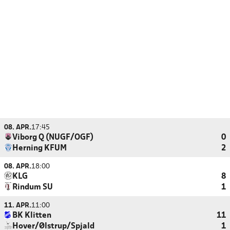
08. APR.
17:45
Viborg Q (NUGF/OGF)
0
Herning KFUM
2
08. APR.
18:00
KLG
8
Rindum SU
1
11. APR.
11:00
BK Klitten
11
Hover/Ølstrup/Spjald
1