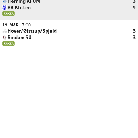
Herning KFUM
3
BK Klitten
4
19. MAR.
17:00
Hover/Ølstrup/Spjald
3
Rindum SU
3