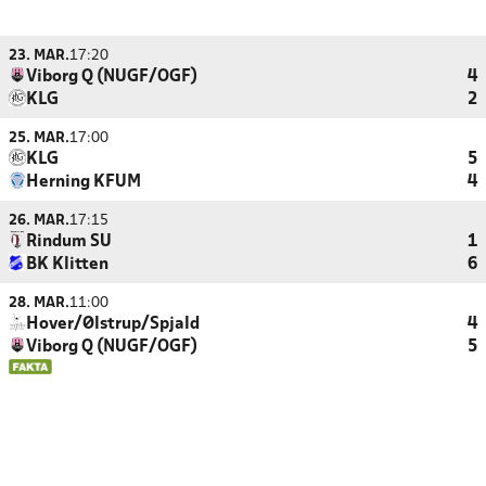
23. MAR.
17:20
Viborg Q (NUGF/OGF)
4
KLG
2
25. MAR.
17:00
KLG
5
Herning KFUM
4
26. MAR.
17:15
Rindum SU
1
BK Klitten
6
28. MAR.
11:00
Hover/Ølstrup/Spjald
4
Viborg Q (NUGF/OGF)
5