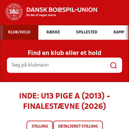
Hvad vil du søge efter?
KLUB/HOLD
RÆKKE
SPILLESTED
KAMP
INDHOLD OG NYHEDER
Find en klub eller et hold
STILLINGER, RESULTATER, KLUBBER OG
HOLD
INDE: U13 PIGE A (2013) -
FINALESTÆVNE (2026)
STILLING
DETALJERET STILLING