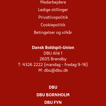
Medarbejdere
Ledige stillinger
Privatlivspolitik
Cookiepolitik
Betingelser og vilkår
Dansk Boldspil-Union
DBU Allé 1
2605 Brøndby
T: 4326 2222 (mandag - fredag 9-16)
M:
dbu@dbu.dk
DBU
DBU BORNHOLM
DBU FYN