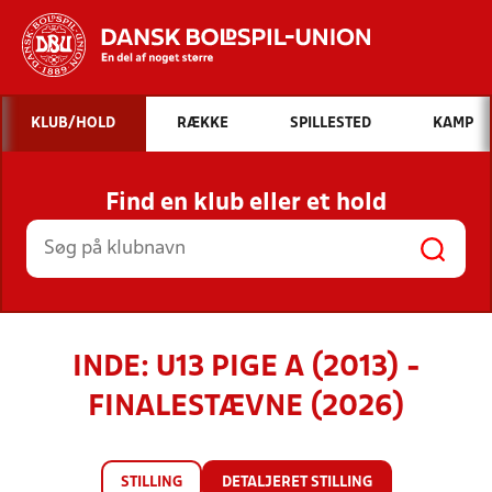
Hvad vil du søge efter?
KLUB/HOLD
RÆKKE
SPILLESTED
KAMP
INDHOLD OG NYHEDER
Find en klub eller et hold
STILLINGER, RESULTATER, KLUBBER OG
HOLD
INDE: U13 PIGE A (2013) -
FINALESTÆVNE (2026)
STILLING
DETALJERET STILLING