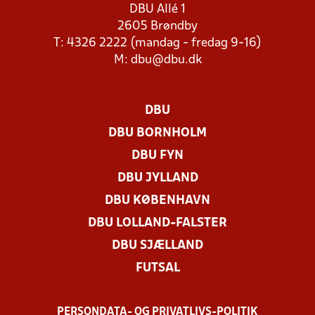
DBU Allé 1
2605 Brøndby
T: 4326 2222 (mandag - fredag 9-16)
M:
dbu@dbu.dk
DBU
DBU BORNHOLM
DBU FYN
DBU JYLLAND
DBU KØBENHAVN
DBU LOLLAND-FALSTER
DBU SJÆLLAND
FUTSAL
PERSONDATA- OG PRIVATLIVS-POLITIK