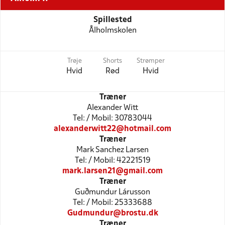
Spillested
Ålholmskolen
Trøje
Shorts
Strømper
Hvid
Rød
Hvid
Træner
Alexander Witt
Tel: / Mobil: 30783044
alexanderwitt22@hotmail.com
Træner
Mark Sanchez Larsen
Tel: / Mobil: 42221519
mark.larsen21@gmail.com
Træner
Guðmundur Lárusson
Tel: / Mobil: 25333688
Gudmundur@brostu.dk
Træner