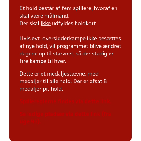
Et hold består af fem spillere, hvoraf en
skal være målmand.
Der skal
ikke
udfyldes holdkort.
Hvis evt. oversidderkampe ikke besættes
af nye hold, vil programmet blive ændret
dagene op til stævnet, så der stadig er
fire kampe til hver.
Dette er et medaljestævne, med
medaljer til alle hold. Der er afsat 8
medaljer pr. hold.
Spillereglerne findes via dette link.
Se ledige pladser via dette link (fra
uge 43).