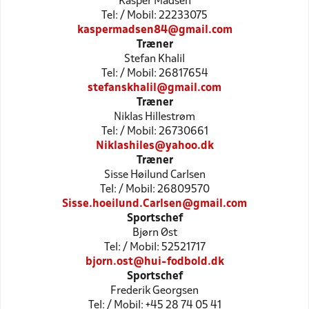
Kasper Madsen
Tel: / Mobil: 22233075
kaspermadsen84@gmail.com
Træner
Stefan Khalil
Tel: / Mobil: 26817654
stefanskhalil@gmail.com
Træner
Niklas Hillestrøm
Tel: / Mobil: 26730661
Niklashiles@yahoo.dk
Træner
Sisse Høilund Carlsen
Tel: / Mobil: 26809570
Sisse.hoeilund.Carlsen@gmail.com
Sportschef
Bjørn Øst
Tel: / Mobil: 52521717
bjorn.ost@hui-fodbold.dk
Sportschef
Frederik Georgsen
Tel: / Mobil: +45 28 74 05 41