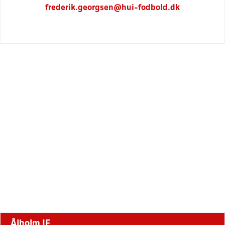
frederik.georgsen@hui-fodbold.dk
Ålholm IF