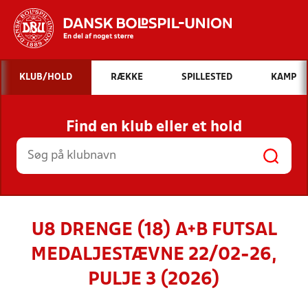
Hvad vil du søge efter?
KLUB/HOLD
RÆKKE
SPILLESTED
KAMP
INDHOLD OG NYHEDER
Find en klub eller et hold
STILLINGER, RESULTATER, KLUBBER OG
HOLD
U8 DRENGE (18) A+B FUTSAL
MEDALJESTÆVNE 22/02-26,
PULJE 3 (2026)