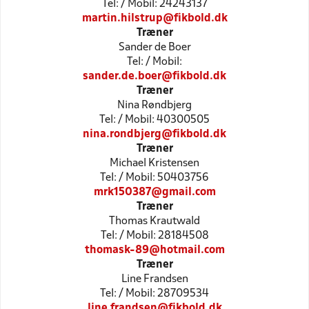
Tel: / Mobil: 24243137
martin.hilstrup@fikbold.dk
Træner
Sander de Boer
Tel: / Mobil:
sander.de.boer@fikbold.dk
Træner
Nina Røndbjerg
Tel: / Mobil: 40300505
nina.rondbjerg@fikbold.dk
Træner
Michael Kristensen
Tel: / Mobil: 50403756
mrk150387@gmail.com
Træner
Thomas Krautwald
Tel: / Mobil: 28184508
thomask-89@hotmail.com
Træner
Line Frandsen
Tel: / Mobil: 28709534
line.frandsen@fikbold.dk