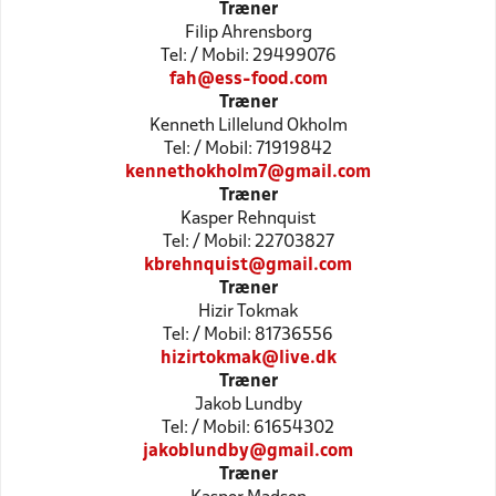
Træner
Filip Ahrensborg
Tel: / Mobil: 29499076
fah@ess-food.com
Træner
Kenneth Lillelund Okholm
Tel: / Mobil: 71919842
kennethokholm7@gmail.com
Træner
Kasper Rehnquist
Tel: / Mobil: 22703827
kbrehnquist@gmail.com
Træner
Hizir Tokmak
Tel: / Mobil: 81736556
hizirtokmak@live.dk
Træner
Jakob Lundby
Tel: / Mobil: 61654302
jakoblundby@gmail.com
Træner