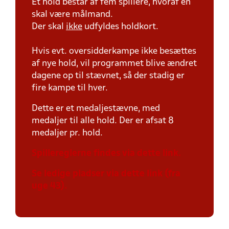
Et hold består af fem spillere, hvoraf en
skal være målmand.
Der skal
ikke
udfyldes holdkort.
Hvis evt. oversidderkampe ikke besættes
af nye hold, vil programmet blive ændret
dagene op til stævnet, så der stadig er
fire kampe til hver.
Dette er et medaljestævne, med
medaljer til alle hold. Der er afsat 8
medaljer pr. hold.
Spillereglerne findes via dette link.
Se ledige pladser via dette link (fra
uge 43).