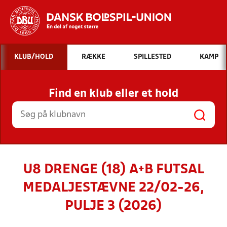
Hvad vil du søge efter?
KLUB/HOLD
RÆKKE
SPILLESTED
KAMP
INDHOLD OG NYHEDER
Find en klub eller et hold
STILLINGER, RESULTATER, KLUBBER OG
HOLD
U8 DRENGE (18) A+B FUTSAL
MEDALJESTÆVNE 22/02-26,
PULJE 3 (2026)