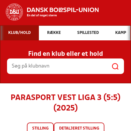
Hvad vil du søge efter?
KLUB/HOLD
RÆKKE
SPILLESTED
KAMP
INDHOLD OG NYHEDER
Find en klub eller et hold
STILLINGER, RESULTATER, KLUBBER OG
HOLD
PARASPORT VEST LIGA 3 (5:5)
(2025)
STILLING
DETALJERET STILLING