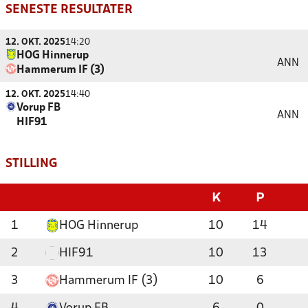
SENESTE RESULTATER
12. OKT. 2025
14:20
HOG Hinnerup
ANN
Hammerum IF (3)
12. OKT. 2025
14:40
Vorup FB
ANN
HIF91
STILLING
K
P
1
HOG Hinnerup
10
14
2
HIF91
10
13
3
Hammerum IF (3)
10
6