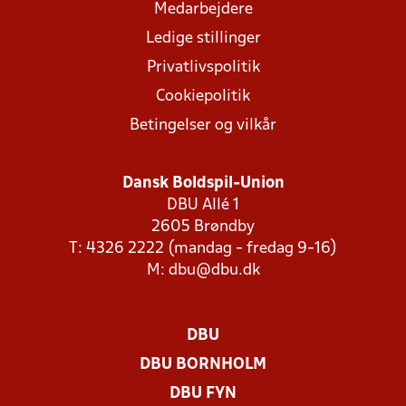
Medarbejdere
Ledige stillinger
Privatlivspolitik
Cookiepolitik
Betingelser og vilkår
Dansk Boldspil-Union
DBU Allé 1
2605 Brøndby
T: 4326 2222 (mandag - fredag 9-16)
M:
dbu@dbu.dk
DBU
DBU BORNHOLM
DBU FYN