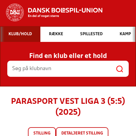
Hvad vil du søge efter?
KLUB/HOLD
RÆKKE
SPILLESTED
KAMP
INDHOLD OG NYHEDER
Find en klub eller et hold
STILLINGER, RESULTATER, KLUBBER OG
HOLD
PARASPORT VEST LIGA 3 (5:5)
(2025)
STILLING
DETALJERET STILLING