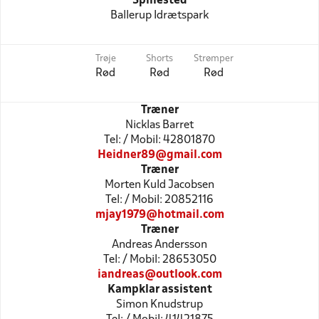
Spillested
Ballerup Idrætspark
Trøje
Shorts
Strømper
Rød
Rød
Rød
Træner
Nicklas Barret
Tel: / Mobil: 42801870
Heidner89@gmail.com
Træner
Morten Kuld Jacobsen
Tel: / Mobil: 20852116
mjay1979@hotmail.com
Træner
Andreas Andersson
Tel: / Mobil: 28653050
iandreas@outlook.com
Kampklar assistent
Simon Knudstrup