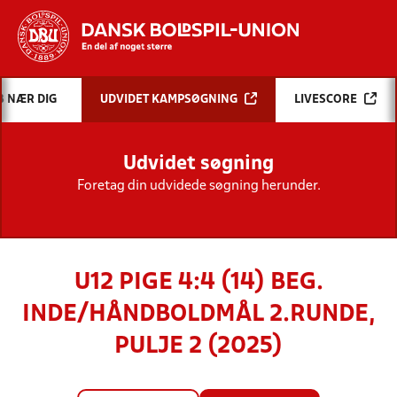
Hvad vil du søge efter?
B NÆR DIG
UDVIDET KAMPSØGNING
LIVESCORE
INDHOLD OG NYHEDER
Udvidet søgning
STILLINGER, RESULTATER, KLUBBER OG
HOLD
Foretag din udvidede søgning herunder.
U12 PIGE 4:4 (14) BEG.
INDE/HÅNDBOLDMÅL 2.RUNDE,
PULJE 2 (2025)