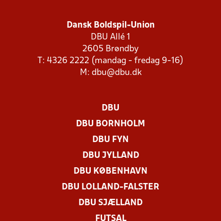
Dansk Boldspil-Union
DBU Allé 1
2605 Brøndby
T: 4326 2222 (mandag - fredag 9-16)
M:
dbu@dbu.dk
DBU
DBU BORNHOLM
DBU FYN
DBU JYLLAND
DBU KØBENHAVN
DBU LOLLAND-FALSTER
DBU SJÆLLAND
FUTSAL