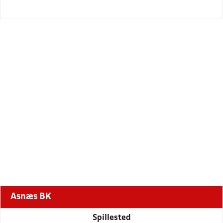
Asnæs BK
Spillested