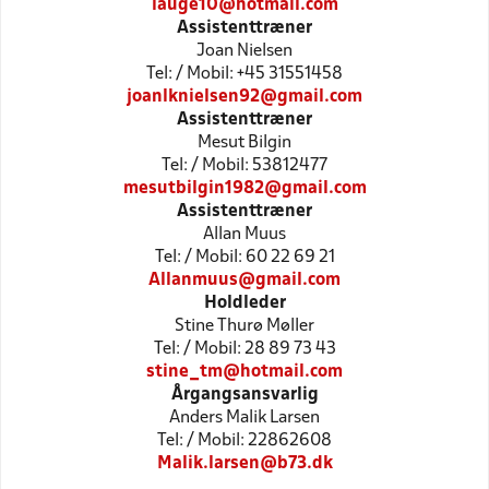
lauge10@hotmail.com
Assistenttræner
Joan Nielsen
Tel: / Mobil: +45 31551458
joanlknielsen92@gmail.com
Assistenttræner
Mesut Bilgin
Tel: / Mobil: 53812477
mesutbilgin1982@gmail.com
Assistenttræner
Allan Muus
Tel: / Mobil: 60 22 69 21
Allanmuus@gmail.com
Holdleder
Stine Thurø Møller
Tel: / Mobil: 28 89 73 43
stine_tm@hotmail.com
Årgangsansvarlig
Anders Malik Larsen
Tel: / Mobil: 22862608
Malik.larsen@b73.dk