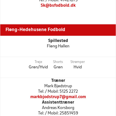
Tel: / Mobil: 41421875
Sk@bsfodbold.dk
Fløng-Hedehusene Fodbold
Spillested
Fløng Hallen
Trøje
Shorts
Strømper
Grøn/Hvid
Grøn
Hvid
Træner
Mark Bjødstrup
Tel: / Mobil: 5125 2272
markbjodstrup7@gmail.com
Assistenttræner
Andreas Korsborg
Tel: / Mobil: 25851459