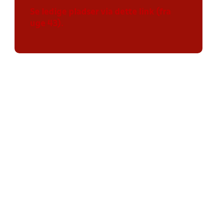
Se ledige pladser via dette link (fra
uge 43).