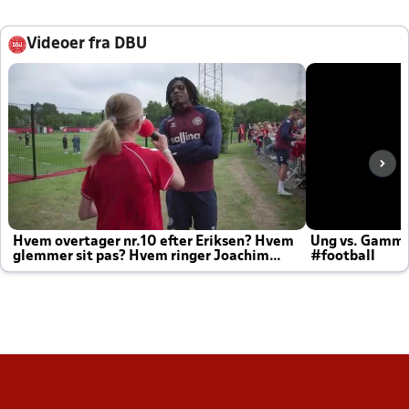
Videoer fra DBU
Hvem overtager nr.10 efter Eriksen? Hvem
Ung vs. Gamm
glemmer sit pas? Hvem ringer Joachim
#football
altid til efter kampe?