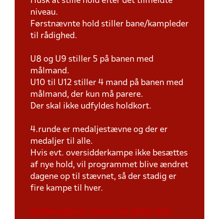
Husk at stille hold efter det tilmeldte
niveau.
Førstnævnte hold stiller bane/kampleder
til rådighed.
U8 og U9 stiller 5 på banen med
målmand.
U10 til U12 stiller 4 mand på banen med
målmand, der kun må parere.
Der skal ikke udfyldes holdkort.
4.runde er medaljestævne og der er
medaljer til alle.
Hvis evt. oversidderkampe ikke besættes
af nye hold, vil programmet blive ændret
dagene op til stævnet, så der stadig er
fire kampe til hver.
Spillereglerne findes via dette link.