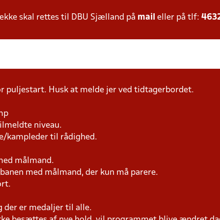
ke skal rettes til DBU Sjælland på
mail
eller på tlf:
463
r puljestart. Husk at melde jer ved tidtagerbordet.
amp
tilmeldte niveau.
e/kampleder til rådighed.
n med målmand.
på banen med målmand, der kun må parere.
rt.
der er medaljer til alle.
ke besættes af nye hold, vil programmet blive ændret dag