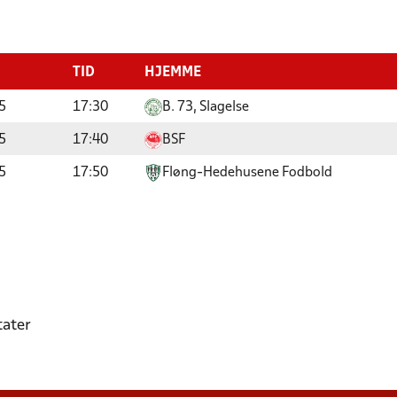
TID
HJEMME
5
17:30
B. 73, Slagelse
5
17:40
BSF
5
17:50
Fløng-Hedehusene Fodbold
tater