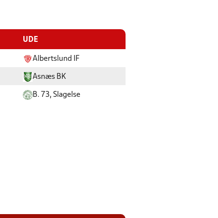
UDE
Albertslund IF
Asnæs BK
B. 73, Slagelse