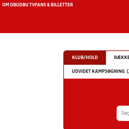
OM DBU
DBU TV
FANS & BILLETTER
KLUB/HOLD
RÆKK
UDVIDET KAMPSØGNING