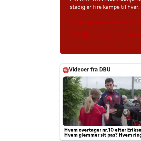
stadig er fire kampe til hver.
Spillereglerne findes via de
Se ledige pladser via dette 
Videoer fra DBU
05
Hvem overtager nr.10 efter Eriks
Hvem glemmer sit pas? Hvem rin
Joachim altid til efter kampe?