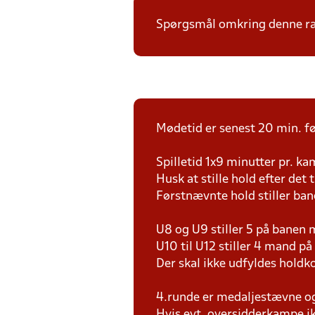
Spørgsmål omkring denne ræk
Mødetid er senest 20 min. fø
Spilletid 1x9 minutter pr. k
Husk at stille hold efter det 
Førstnævnte hold stiller ban
U8 og U9 stiller 5 på bane
U10 til U12 stiller 4 mand 
Der skal ikke udfyldes holdko
4.runde er medaljestævne og 
Hvis evt. oversidderkampe ik