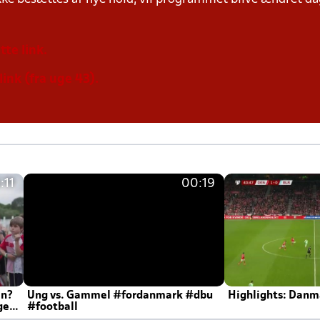
tte link.
link (fra uge 43).
:11
00:19
en?
Ung vs. Gammel #fordanmark #dbu
Highlights: Danma
ger
#football