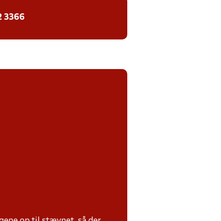
2 3366
ene op til stævnet, så der