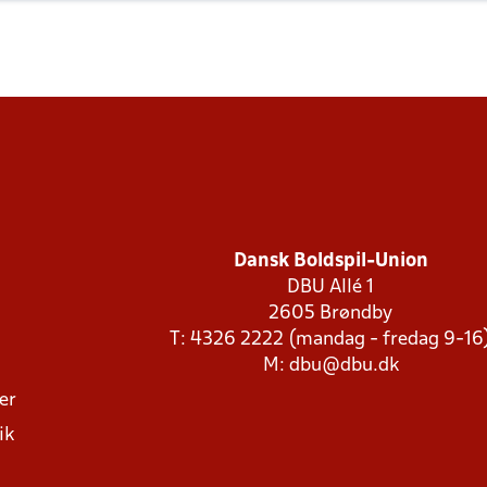
Dansk Boldspil-Union
DBU Allé 1
2605 Brøndby
T: 4326 2222 (mandag - fredag 9-16
M:
dbu@dbu.dk
ger
ik