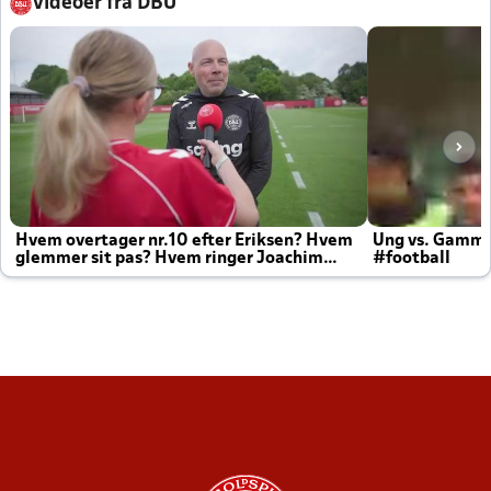
Videoer fra DBU
Hvem overtager nr.10 efter Eriksen? Hvem
Ung vs. Gamm
glemmer sit pas? Hvem ringer Joachim
#football
altid til efter kampe?