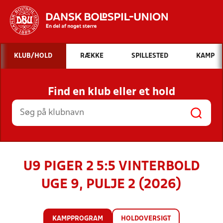
Hvad vil du søge efter?
KLUB/HOLD
RÆKKE
SPILLESTED
KAMP
INDHOLD OG NYHEDER
Find en klub eller et hold
STILLINGER, RESULTATER, KLUBBER OG
HOLD
U9 PIGER 2 5:5 VINTERBOLD
UGE 9, PULJE 2 (2026)
KAMPPROGRAM
HOLDOVERSIGT