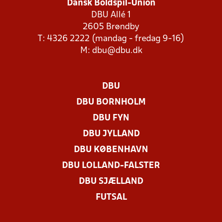
Dansk Boldspil-Union
DBU Allé 1
2605 Brøndby
T: 4326 2222 (mandag - fredag 9-16)
M:
dbu@dbu.dk
DBU
DBU BORNHOLM
DBU FYN
DBU JYLLAND
DBU KØBENHAVN
DBU LOLLAND-FALSTER
DBU SJÆLLAND
FUTSAL