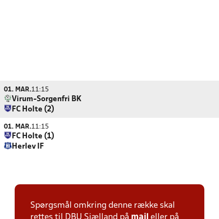
01. MAR.
11:15
Virum-Sorgenfri BK
FC Holte (2)
01. MAR.
11:15
FC Holte (1)
Herlev IF
Spørgsmål omkring denne række skal
rettes til DBU Sjælland på
mail
eller på