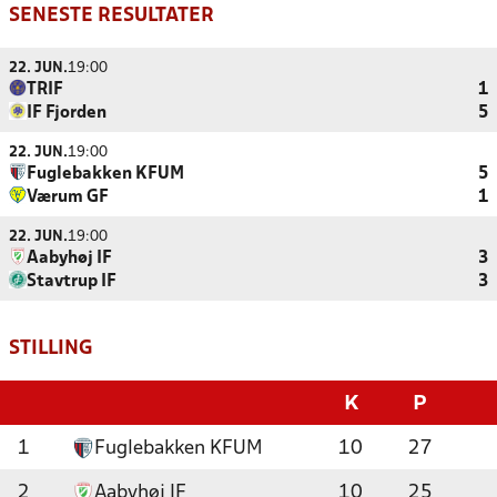
SENESTE RESULTATER
22. JUN.
19:00
TRIF
1
IF Fjorden
5
22. JUN.
19:00
Fuglebakken KFUM
5
Værum GF
1
22. JUN.
19:00
Aabyhøj IF
3
Stavtrup IF
3
STILLING
K
P
1
Fuglebakken KFUM
10
27
2
Aabyhøj IF
10
25