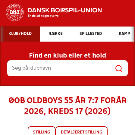
Hvad vil du søge efter?
KLUB/HOLD
RÆKKE
SPILLESTED
KAMP
INDHOLD OG NYHEDER
Find en klub eller et hold
STILLINGER, RESULTATER, KLUBBER OG
HOLD
ØOB OLDBOYS 55 ÅR 7:7 FORÅR
2026, KREDS 17 (2026)
STILLING
DETALJERET STILLING