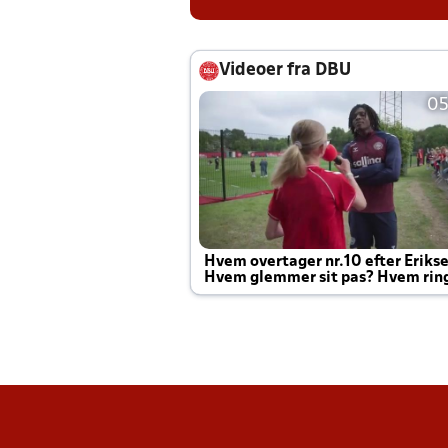
Videoer fra DBU
05
Hvem overtager nr.10 efter Eriks
Hvem glemmer sit pas? Hvem rin
Joachim altid til efter kampe?