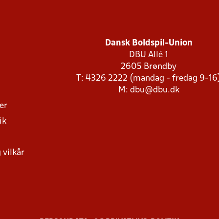
Dansk Boldspil-Union
DBU Allé 1
2605 Brøndby
T: 4326 2222 (mandag - fredag 9-16
M:
dbu@dbu.dk
ger
ik
 vilkår