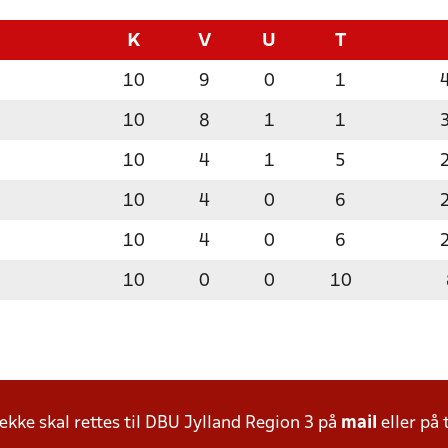
K
V
U
T
10
9
0
1
10
8
1
1
10
4
1
5
10
4
0
6
10
4
0
6
10
0
0
10
ke skal rettes til DBU Jylland Region 3 på
mail
eller på 