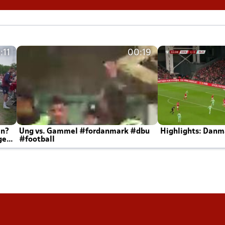
:11
00:19
en?
Ung vs. Gammel #fordanmark #dbu
Highlights: Danma
ger
#football