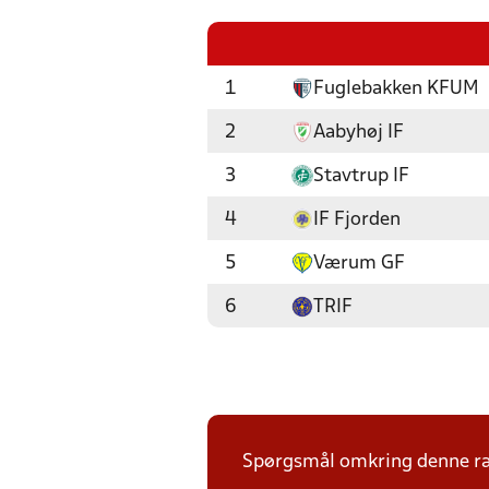
1
Fuglebakken KFUM
2
Aabyhøj IF
3
Stavtrup IF
4
IF Fjorden
5
Værum GF
6
TRIF
Spørgsmål omkring denne ræk