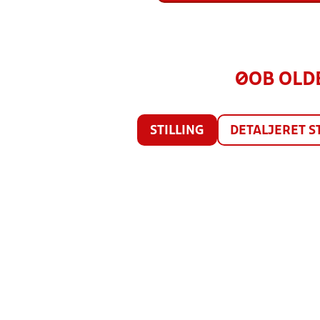
ØOB OLDB
STILLING
DETALJERET S