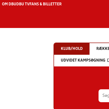
OM DBU
DBU TV
FANS & BILLETTER
KLUB/HOLD
RÆKK
UDVIDET KAMPSØGNING