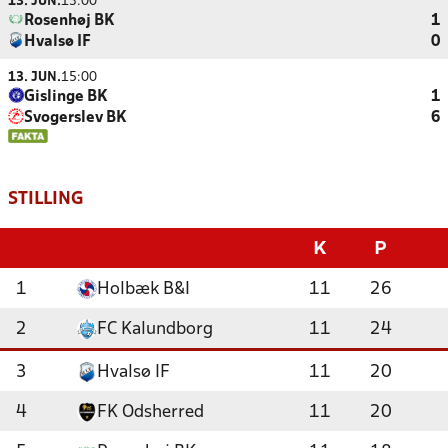
13. JUN.
13:00
Rosenhøj BK
1
Hvalsø IF
0
13. JUN.
15:00
Gislinge BK
1
Svogerslev BK
6
STILLING
K
P
1
Holbæk B&I
11
26
2
FC Kalundborg
11
24
3
Hvalsø IF
11
20
4
FK Odsherred
11
20