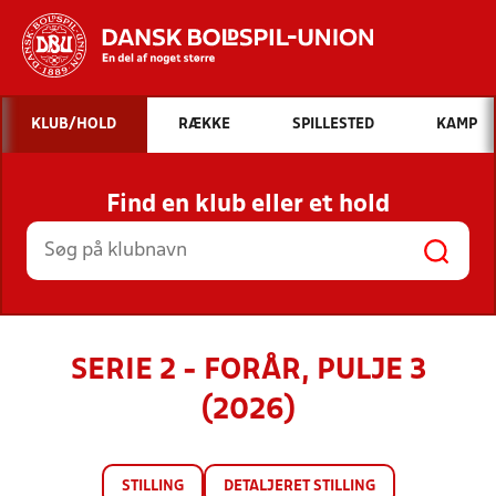
Hvad vil du søge efter?
KLUB/HOLD
RÆKKE
SPILLESTED
KAMP
INDHOLD OG NYHEDER
Find en klub eller et hold
STILLINGER, RESULTATER, KLUBBER OG
HOLD
SERIE 2 - FORÅR, PULJE 3
(2026)
STILLING
DETALJERET STILLING