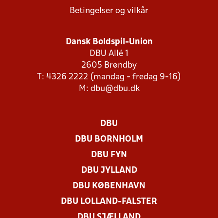
Betingelser og vilkår
Dansk Boldspil-Union
DBU Allé 1
2605 Brøndby
T: 4326 2222 (mandag - fredag 9-16)
M:
dbu@dbu.dk
DBU
DBU BORNHOLM
DBU FYN
DBU JYLLAND
DBU KØBENHAVN
DBU LOLLAND-FALSTER
DBU SJÆLLAND