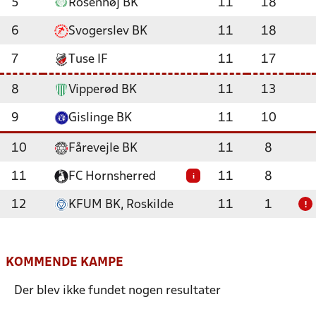
5
Rosenhøj BK
11
18
6
Svogerslev BK
11
18
7
Tuse IF
11
17
8
Vipperød BK
11
13
9
Gislinge BK
11
10
10
Fårevejle BK
11
8
11
FC Hornsherred
11
8
i
12
KFUM BK, Roskilde
11
1
!
KOMMENDE KAMPE
Der blev ikke fundet nogen resultater