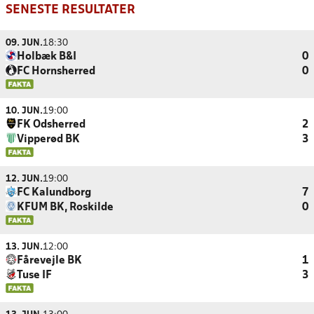
SENESTE RESULTATER
09. JUN.
18:30
Holbæk B&I
0
FC Hornsherred
0
10. JUN.
19:00
FK Odsherred
2
Vipperød BK
3
12. JUN.
19:00
FC Kalundborg
7
KFUM BK, Roskilde
0
13. JUN.
12:00
Fårevejle BK
1
Tuse IF
3