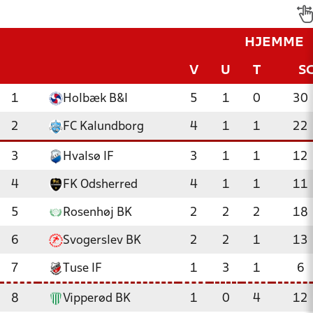
HJEMME
V
U
T
S
1
Holbæk B&I
5
1
0
30
2
FC Kalundborg
4
1
1
22
3
Hvalsø IF
3
1
1
12
4
FK Odsherred
4
1
1
11
5
Rosenhøj BK
2
2
2
18
6
Svogerslev BK
2
2
1
13
7
Tuse IF
1
3
1
6
8
Vipperød BK
1
0
4
12