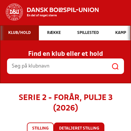
Hvad vil du søge efter?
KLUB/HOLD
RÆKKE
SPILLESTED
KAMP
INDHOLD OG NYHEDER
Find en klub eller et hold
STILLINGER, RESULTATER, KLUBBER OG
HOLD
SERIE 2 - FORÅR, PULJE 3
(2026)
STILLING
DETALJERET STILLING