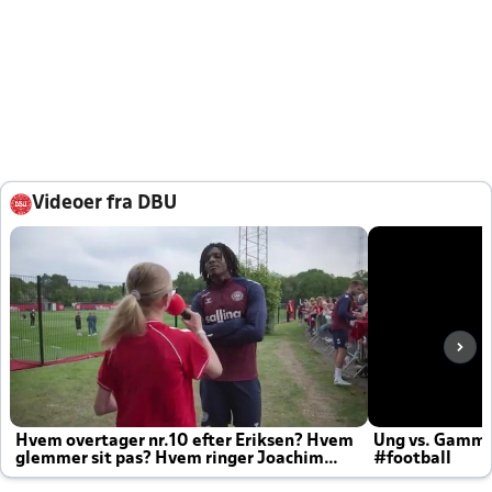
Videoer fra DBU
Hvem overtager nr.10 efter Eriksen? Hvem
Ung vs. Gamm
glemmer sit pas? Hvem ringer Joachim
#football
altid til efter kampe?