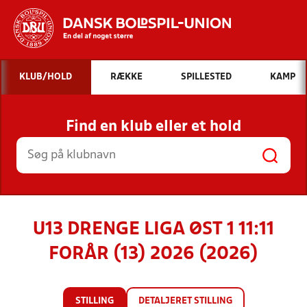
Hvad vil du søge efter?
KLUB/HOLD
RÆKKE
SPILLESTED
KAMP
INDHOLD OG NYHEDER
Find en klub eller et hold
STILLINGER, RESULTATER, KLUBBER OG
HOLD
U13 DRENGE LIGA ØST 1 11:11
FORÅR (13) 2026 (2026)
STILLING
DETALJERET STILLING