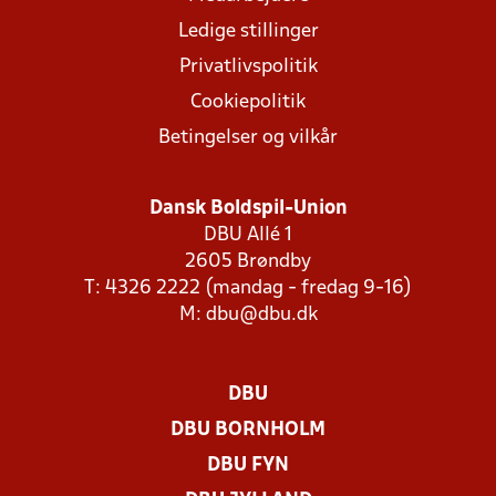
Ledige stillinger
Privatlivspolitik
Cookiepolitik
Betingelser og vilkår
Dansk Boldspil-Union
DBU Allé 1
2605 Brøndby
T: 4326 2222 (mandag - fredag 9-16)
M:
dbu@dbu.dk
DBU
DBU BORNHOLM
DBU FYN