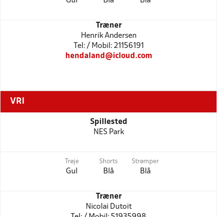
Gul
Blå
Blå
Træner
Henrik Andersen
Tel: / Mobil: 21156191
hendaland@icloud.com
VRI
Spillested
NES Park
Trøje
Shorts
Strømper
Gul
Blå
Blå
Træner
Nicolai Dutoit
Tel: / Mobil: 51935998