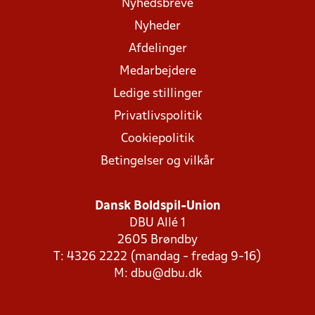
Nyhedsbreve
Nyheder
Afdelinger
Medarbejdere
Ledige stillinger
Privatlivspolitik
Cookiepolitik
Betingelser og vilkår
Dansk Boldspil-Union
DBU Allé 1
2605 Brøndby
T: 4326 2222 (mandag - fredag 9-16)
M:
dbu@dbu.dk