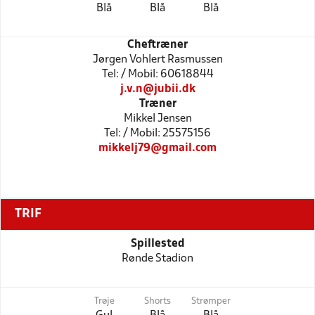
Blå
Blå
Blå
Cheftræner
Jørgen Vohlert Rasmussen
Tel: / Mobil: 60618844
j.v.n@jubii.dk
Træner
Mikkel Jensen
Tel: / Mobil: 25575156
mikkelj79@gmail.com
TRIF
Spillested
Rønde Stadion
Trøje
Shorts
Strømper