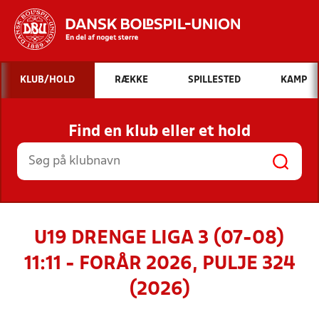
Hvad vil du søge efter?
KLUB/HOLD
RÆKKE
SPILLESTED
KAMP
INDHOLD OG NYHEDER
Find en klub eller et hold
STILLINGER, RESULTATER, KLUBBER OG
HOLD
U19 DRENGE LIGA 3 (07-08)
11:11 - FORÅR 2026, PULJE 324
(2026)