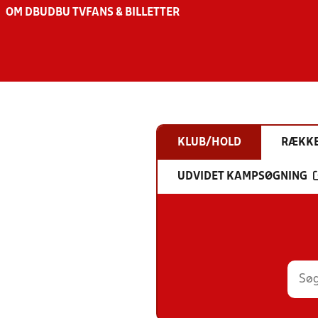
OM DBU
DBU TV
FANS & BILLETTER
KLUB/HOLD
RÆKK
UDVIDET KAMPSØGNING