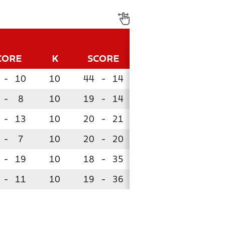
CORE
K
SCORE
P
-
10
10
44
-
14
22
-
8
10
19
-
14
16
!
-
13
10
20
-
21
15
!
-
7
10
20
-
20
14
!
-
19
10
18
-
35
10
!
-
11
10
19
-
36
10
!