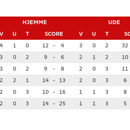
HJEMME
UDE
V
U
T
SCORE
V
U
T
S
4
1
0
12
-
4
3
0
2
32
3
0
2
9
-
6
2
1
2
10
3
0
2
9
-
8
2
0
3
11
2
2
1
14
-
13
2
0
3
6
2
0
3
10
-
16
1
1
3
8
2
0
3
14
-
25
1
1
3
5