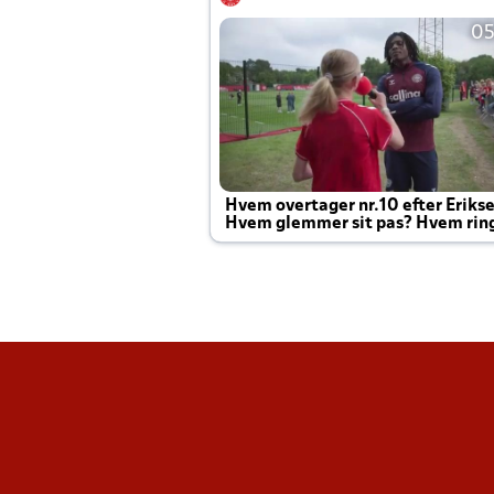
05
Hvem overtager nr.10 efter Eriks
Hvem glemmer sit pas? Hvem rin
Joachim altid til efter kampe?