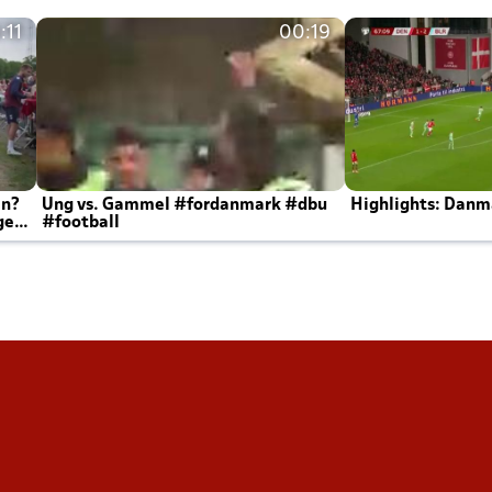
:11
00:19
en?
Ung vs. Gammel #fordanmark #dbu
Highlights: Danma
ger
#football