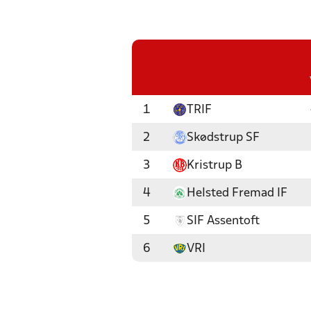
1
TRIF
2
Skødstrup SF
3
Kristrup B
4
Helsted Fremad IF
5
SIF Assentoft
6
VRI