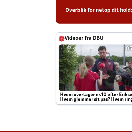
Overblik for netop dit hold
Videoer fra DBU
05
Hvem overtager nr.10 efter Eriks
Hvem glemmer sit pas? Hvem rin
Joachim altid til efter kampe?