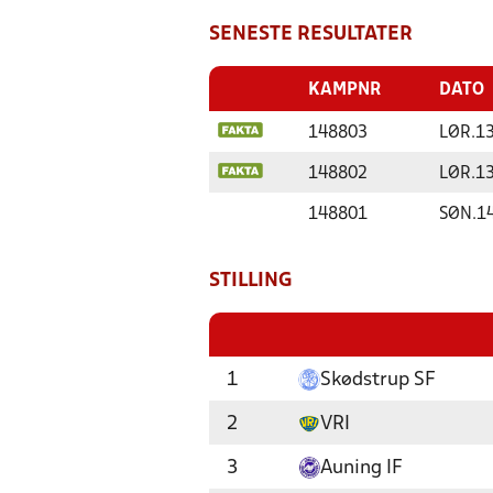
SENESTE RESULTATER
KAMPNR
DATO
148803
LØR.
1
148802
LØR.
1
148801
SØN.
1
STILLING
1
Skødstrup SF
2
VRI
3
Auning IF