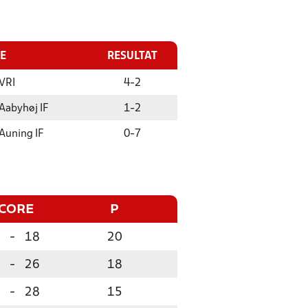
E
RESULTAT
VRI
4
-
2
Aabyhøj IF
1
-
2
Auning IF
0
-
7
CORE
P
-
18
20
-
26
18
-
28
15