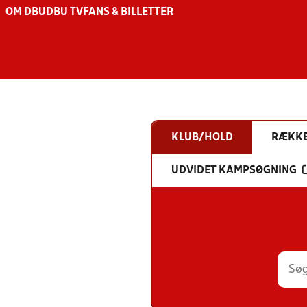
OM DBU
DBU TV
FANS & BILLETTER
KLUB/HOLD
RÆKK
UDVIDET KAMPSØGNING