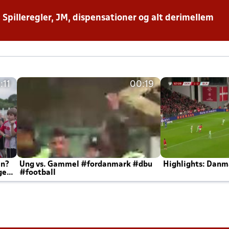
: Spilleregler, JM, dispensationer og alt derimellem
:11
00:19
en?
Ung vs. Gammel #fordanmark #dbu
Highlights: Danma
ger
#football