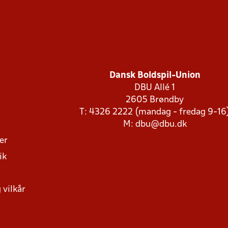
Dansk Boldspil-Union
DBU Allé 1
2605 Brøndby
T: 4326 2222 (mandag - fredag 9-16
M:
dbu@dbu.dk
ger
ik
 vilkår