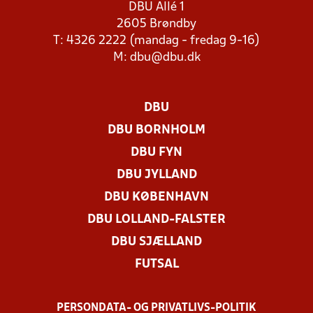
DBU Allé 1
2605 Brøndby
T: 4326 2222 (mandag - fredag 9-16)
M:
dbu@dbu.dk
DBU
DBU BORNHOLM
DBU FYN
DBU JYLLAND
DBU KØBENHAVN
DBU LOLLAND-FALSTER
DBU SJÆLLAND
FUTSAL
PERSONDATA- OG PRIVATLIVS-POLITIK