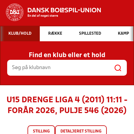
Hvad vil du søge efter?
KLUB/HOLD
RÆKKE
SPILLESTED
KAMP
INDHOLD OG NYHEDER
Find en klub eller et hold
STILLINGER, RESULTATER, KLUBBER OG
HOLD
U15 DRENGE LIGA 4 (2011) 11:11 -
FORÅR 2026, PULJE 546 (2026)
STILLING
DETALJERET STILLING