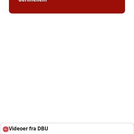
derimellem
Videoer fra DBU