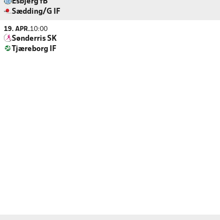
Esbjerg fB
Sædding/G IF
19. APR.
10:00
Sønderris SK
Tjæreborg IF