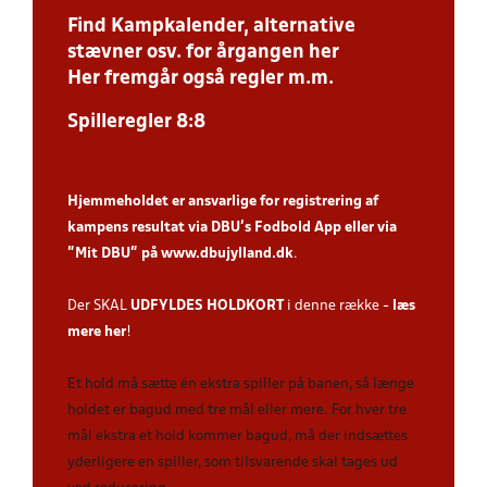
Find Kampkalender, alternative
stævner osv. for årgangen her
Her fremgår også regler m.m.
Spilleregler 8:8
Hjemmeholdet er ansvarlige for registrering af
kampens resultat via DBU’s Fodbold App
eller via
”Mit DBU” på
www.dbujylland.dk
.
Der SKAL
UDFYLDES HOLDKORT
i denne række -
læs
mere her
!
Et hold må sætte én ekstra spiller på banen, så længe
holdet er bagud med tre mål eller mere. For hver tre
mål ekstra et hold kommer bagud, må der indsættes
yderligere en spiller, som tilsvarende skal tages ud