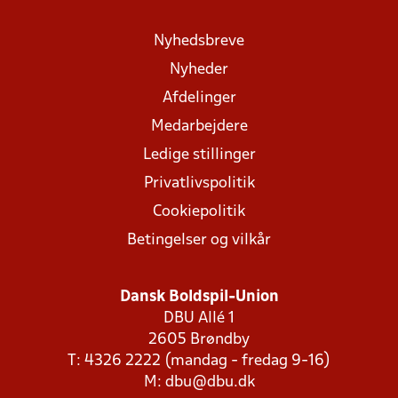
Nyhedsbreve
Nyheder
Afdelinger
Medarbejdere
Ledige stillinger
Privatlivspolitik
Cookiepolitik
Betingelser og vilkår
Dansk Boldspil-Union
DBU Allé 1
2605 Brøndby
T: 4326 2222 (mandag - fredag 9-16)
M:
dbu@dbu.dk