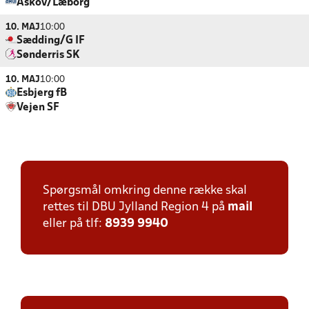
Askov/Læborg
10. MAJ
10:00
Sædding/G IF
Sønderris SK
10. MAJ
10:00
Esbjerg fB
Vejen SF
Spørgsmål omkring denne række skal
rettes til DBU Jylland Region 4 på
mail
eller på tlf:
8939 9940