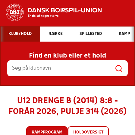
Hvad vil du søge efter?
KLUB/HOLD
RÆKKE
SPILLESTED
KAMP
INDHOLD OG NYHEDER
Find en klub eller et hold
STILLINGER, RESULTATER, KLUBBER OG
HOLD
U12 DRENGE B (2014) 8:8 -
FORÅR 2026, PULJE 314 (2026)
KAMPPROGRAM
HOLDOVERSIGT