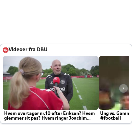
Videoer fra DBU
Hvem overtager nr.10 efter Eriksen? Hvem
Ung vs. Gamm
glemmer sit pas? Hvem ringer Joachim
#football
altid til efter kampe?