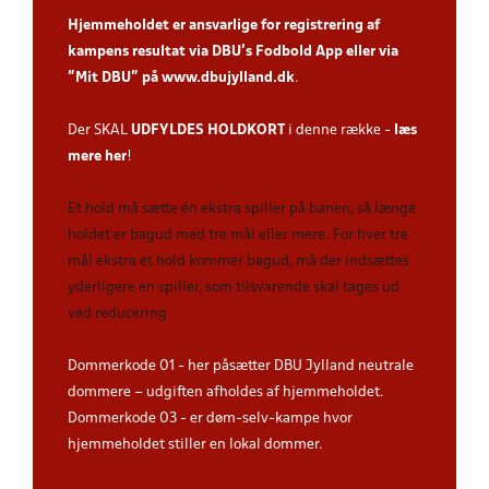
Hjemmeholdet er ansvarlige for registrering af
kampens resultat via DBU’s Fodbold App
eller via
”Mit DBU” på
www.dbujylland.dk
.
Der SKAL
UDFYLDES HOLDKORT
i denne række -
læs
mere her
!
Et hold må sætte én ekstra spiller på banen, så længe
holdet er bagud med tre mål eller mere. For hver tre
mål ekstra et hold kommer bagud, må der indsættes
yderligere en spiller, som tilsvarende skal tages ud
ved reducering
Dommerkode 01 - her påsætter DBU Jylland neutrale
dommere – udgiften afholdes af hjemmeholdet.
Dommerkode 03 - er døm-selv-kampe hvor
hjemmeholdet stiller en lokal dommer.