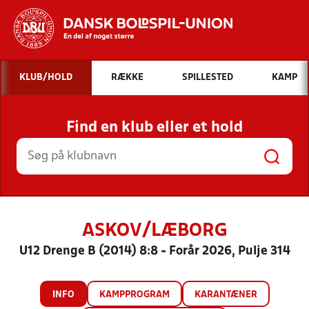
Hvad vil du søge efter?
KLUB/HOLD
RÆKKE
SPILLESTED
KAMP
INDHOLD OG NYHEDER
Find en klub eller et hold
STILLINGER, RESULTATER, KLUBBER OG
HOLD
ASKOV/LÆBORG
U12 Drenge B (2014) 8:8 - Forår 2026, Pulje 314
INFO
KAMPPROGRAM
KARANTÆNER