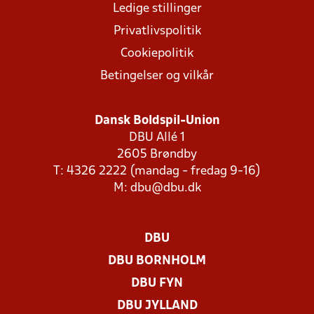
Ledige stillinger
Privatlivspolitik
Cookiepolitik
Betingelser og vilkår
Dansk Boldspil-Union
DBU Allé 1
2605 Brøndby
T: 4326 2222 (mandag - fredag 9-16)
M:
dbu@dbu.dk
DBU
DBU BORNHOLM
DBU FYN
DBU JYLLAND