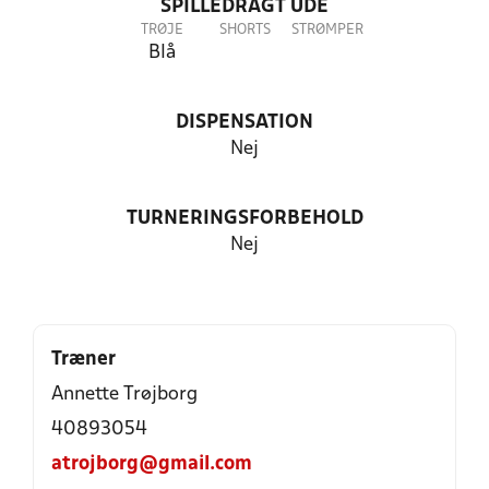
SPILLEDRAGT UDE
TRØJE
SHORTS
STRØMPER
Blå
DISPENSATION
Nej
TURNERINGSFORBEHOLD
Nej
Træner
Annette Trøjborg
40893054
atrojborg@gmail.com