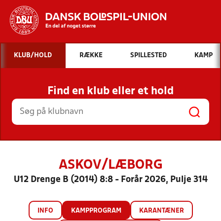
Hvad vil du søge efter?
KLUB/HOLD
RÆKKE
SPILLESTED
KAMP
INDHOLD OG NYHEDER
Find en klub eller et hold
STILLINGER, RESULTATER, KLUBBER OG
HOLD
ASKOV/LÆBORG
U12 Drenge B (2014) 8:8 - Forår 2026, Pulje 314
INFO
KAMPPROGRAM
KARANTÆNER