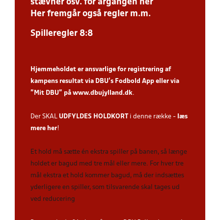
stævner osv. for årgangen her
Her fremgår også regler m.m.
Spilleregler 8:8
Hjemmeholdet er ansvarlige for registrering af
kampens resultat via DBU’s Fodbold App
eller via
”Mit DBU” på
www.dbujylland.dk
.
Der SKAL
UDFYLDES HOLDKORT
i denne række -
læs
mere her
!
Et hold må sætte én ekstra spiller på banen, så længe
holdet er bagud med tre mål eller mere. For hver tre
mål ekstra et hold kommer bagud, må der indsættes
yderligere en spiller, som tilsvarende skal tages ud
ved reducering