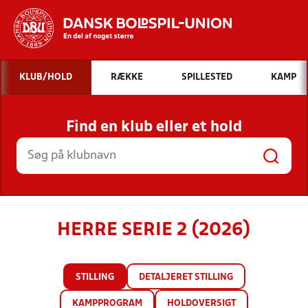
Hvad vil du søge efter?
KLUB/HOLD
RÆKKE
SPILLESTED
KAMP
INDHOLD OG NYHEDER
Find en klub eller et hold
STILLINGER, RESULTATER, KLUBBER OG
HOLD
HERRE SERIE 2 (2026)
STILLING
DETALJERET STILLING
KAMPPROGRAM
HOLDOVERSIGT