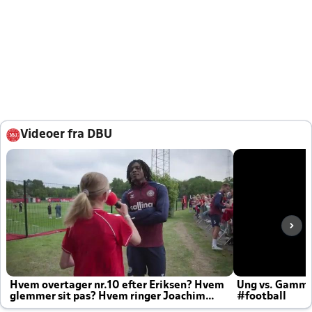
Videoer fra DBU
Hvem overtager nr.10 efter Eriksen? Hvem
Ung vs. Gamm
glemmer sit pas? Hvem ringer Joachim
#football
altid til efter kampe?