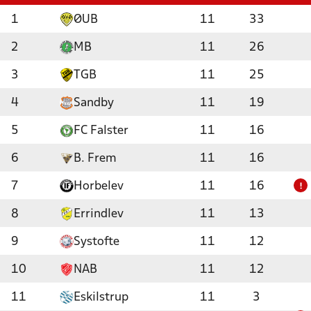
1
ØUB
11
33
2
MB
11
26
3
TGB
11
25
4
Sandby
11
19
5
FC Falster
11
16
6
B. Frem
11
16
7
Horbelev
11
16
!
8
Errindlev
11
13
9
Systofte
11
12
10
NAB
11
12
11
Eskilstrup
11
3