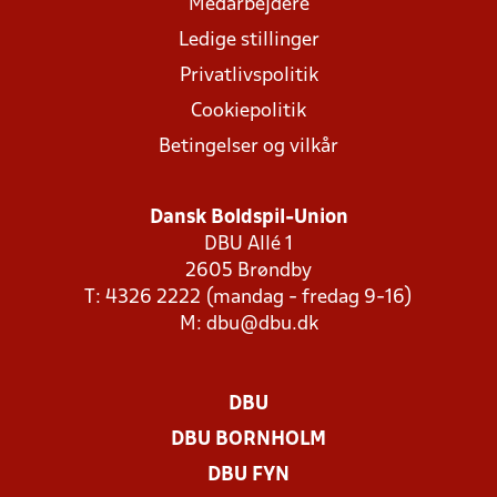
Medarbejdere
Ledige stillinger
Privatlivspolitik
Cookiepolitik
Betingelser og vilkår
Dansk Boldspil-Union
DBU Allé 1
2605 Brøndby
T: 4326 2222 (mandag - fredag 9-16)
M:
dbu@dbu.dk
DBU
DBU BORNHOLM
DBU FYN