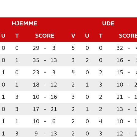
HJEMME
UDE
U
T
SCORE
V
U
T
SCOR
0
0
29
-
3
5
0
0
32
-
0
1
35
-
13
3
2
0
16
-
1
0
23
-
3
4
0
2
15
-
0
1
18
-
12
2
1
3
10
-
1
3
10
-
16
3
0
2
21
-
0
3
17
-
21
2
1
2
13
-
1
1
10
-
6
2
0
4
10
-
1
3
9
-
13
2
0
3
12
-