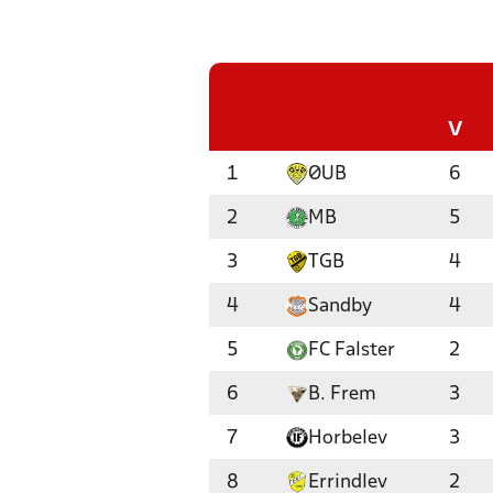
V
1
ØUB
6
2
MB
5
3
TGB
4
4
Sandby
4
5
FC Falster
2
6
B. Frem
3
7
Horbelev
3
8
Errindlev
2