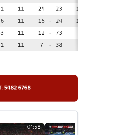
11
11
24
-
23
12
16
11
15
-
24
12
43
11
12
-
73
3
21
11
7
-
38
3
!
!
f:
5482 6768
01:58
01:58