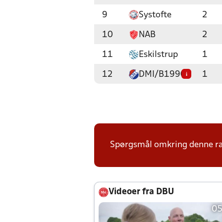
9
Systofte
2
10
NAB
2
11
Eskilstrup
1
12
DMI/B1990
1
i
Spørgsmål omkring denne ræk
Videoer fra DBU
05