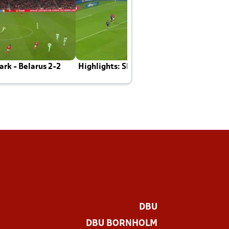
rk - Belarus 2-2
Highlights: Skotland - Danmark 4-2
J
E
DBU
DBU BORNHOLM