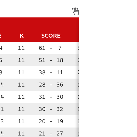
E
K
SCORE
P
4
11
61
-
7
33
5
11
51
-
18
26
8
11
38
-
11
25
24
11
28
-
36
19
14
11
31
-
30
16
11
11
30
-
32
16
13
11
20
-
19
16
!
14
11
21
-
27
13