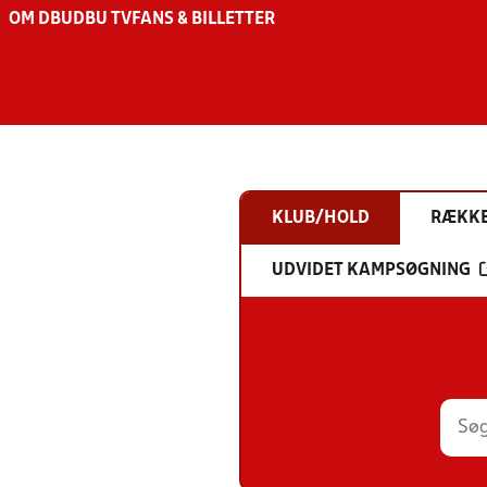
OM DBU
DBU TV
FANS & BILLETTER
KLUB/HOLD
RÆKK
UDVIDET KAMPSØGNING