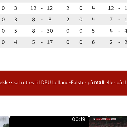
0
3
12
-
12
2
0
4
12
-
0
3
8
-
8
2
0
4
7
-
0
5
8
-
30
0
0
5
4
-
0
4
5
-
17
0
0
6
2
-
ke skal rettes til DBU Lolland-Falster på
mail
eller på tl
:11
00:19