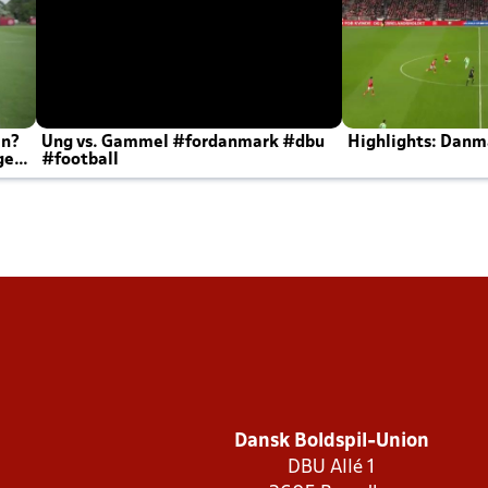
en?
Ung vs. Gammel #fordanmark #dbu
Highlights: Danma
ger
#football
Dansk Boldspil-Union
DBU Allé 1