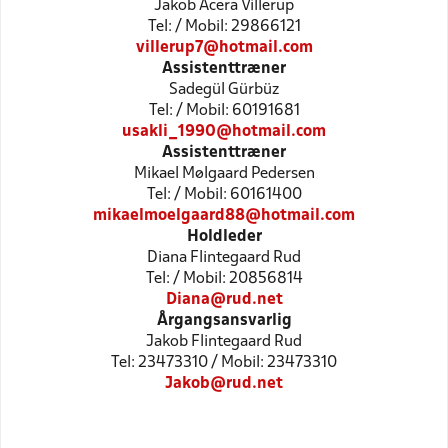
Jakob Acera Villerup
Tel: / Mobil: 29866121
villerup7@hotmail.com
Assistenttræner
Sadegül Gürbüz
Tel: / Mobil: 60191681
usakli_1990@hotmail.com
Assistenttræner
Mikael Mølgaard Pedersen
Tel: / Mobil: 60161400
mikaelmoelgaard88@hotmail.com
Holdleder
Diana Flintegaard Rud
Tel: / Mobil: 20856814
Diana@rud.net
Årgangsansvarlig
Jakob Flintegaard Rud
Tel: 23473310 / Mobil: 23473310
Jakob@rud.net