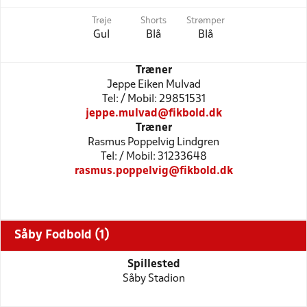
Trøje
Shorts
Strømper
Gul
Blå
Blå
Træner
Jeppe Eiken Mulvad
Tel: / Mobil: 29851531
jeppe.mulvad@fikbold.dk
Træner
Rasmus Poppelvig Lindgren
Tel: / Mobil: 31233648
rasmus.poppelvig@fikbold.dk
Såby Fodbold (1)
Spillested
Såby Stadion