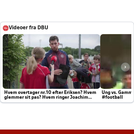
Videoer fra DBU
Hvem overtager nr.10 efter Eriksen? Hvem
Ung vs. Gamm
glemmer sit pas? Hvem ringer Joachim
#football
altid til efter kampe?