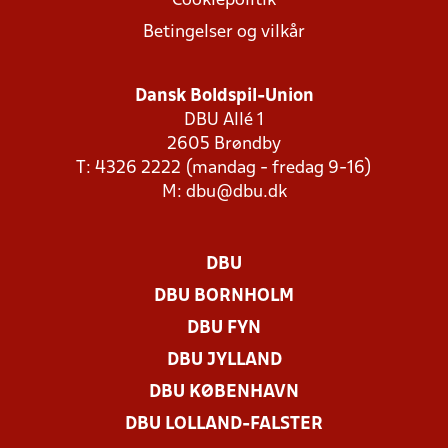
Cookiepolitik
Betingelser og vilkår
Dansk Boldspil-Union
DBU Allé 1
2605 Brøndby
T: 4326 2222 (mandag - fredag 9-16)
M:
dbu@dbu.dk
DBU
DBU BORNHOLM
DBU FYN
DBU JYLLAND
DBU KØBENHAVN
DBU LOLLAND-FALSTER