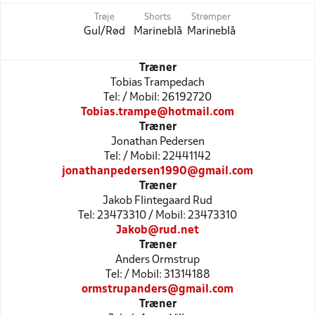
Trøje
Shorts
Strømper
Gul/Rød
Marineblå
Marineblå
Træner
Tobias Trampedach
Tel: / Mobil: 26192720
Tobias.trampe@hotmail.com
Træner
Jonathan Pedersen
Tel: / Mobil: 22441142
jonathanpedersen1990@gmail.com
Træner
Jakob Flintegaard Rud
Tel: 23473310 / Mobil: 23473310
Jakob@rud.net
Træner
Anders Ormstrup
Tel: / Mobil: 31314188
ormstrupanders@gmail.com
Træner