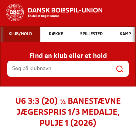
Hvad vil du søge efter?
KLUB/HOLD
RÆKKE
SPILLESTED
KAMP
INDHOLD OG NYHEDER
Find en klub eller et hold
STILLINGER, RESULTATER, KLUBBER OG
HOLD
U6 3:3 (20) ½ BANESTÆVNE
JÆGERSPRIS 1/3 MEDALJE,
PULJE 1 (2026)