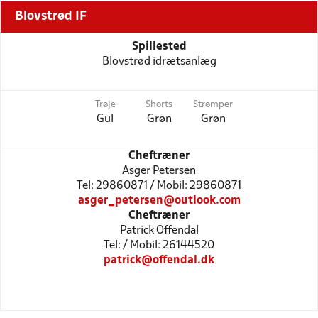
Blovstrød IF
Spillested
Blovstrød idrætsanlæg
Trøje
Shorts
Strømper
Gul
Grøn
Grøn
Cheftræner
Asger Petersen
Tel: 29860871 / Mobil: 29860871
asger_petersen@outlook.com
Cheftræner
Patrick Offendal
Tel: / Mobil: 26144520
patrick@offendal.dk