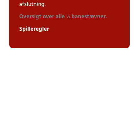
afslutning.
Oversigt over alle ½ banestævner.
Spilleregler