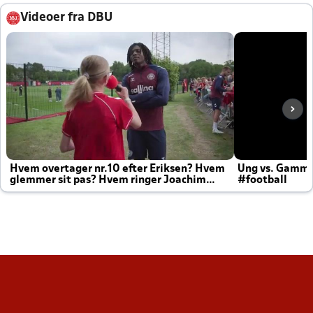
Videoer fra DBU
Hvem overtager nr.10 efter Eriksen? Hvem
Ung vs. Gamm
glemmer sit pas? Hvem ringer Joachim
#football
altid til efter kampe?