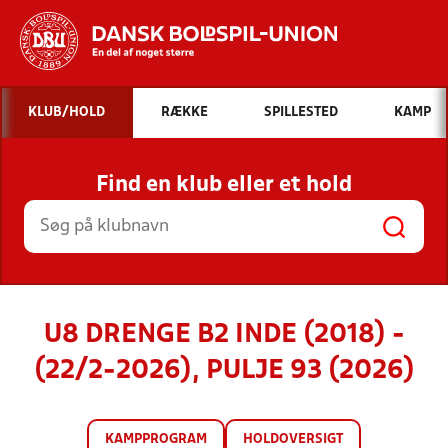
Hvad vil du søge efter?
KLUB/HOLD
RÆKKE
SPILLESTED
KAMP
INDHOLD OG NYHEDER
Find en klub eller et hold
STILLINGER, RESULTATER, KLUBBER OG
HOLD
U8 DRENGE B2 INDE (2018) -
(22/2-2026), PULJE 93 (2026)
KAMPPROGRAM
HOLDOVERSIGT