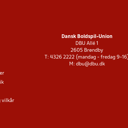
Dansk Boldspil-Union
DBU Allé 1
2605 Brøndby
T: 4326 2222 (mandag - fredag 9-16
M:
dbu@dbu.dk
ger
ik
 vilkår