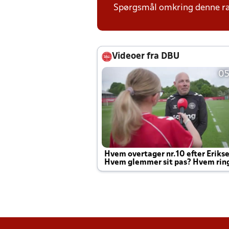
Spørgsmål omkring denne ræk
Videoer fra DBU
05
Hvem overtager nr.10 efter Eriks
Hvem glemmer sit pas? Hvem rin
Joachim altid til efter kampe?