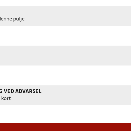
 denne pulje
G VED ADVARSEL
 kort