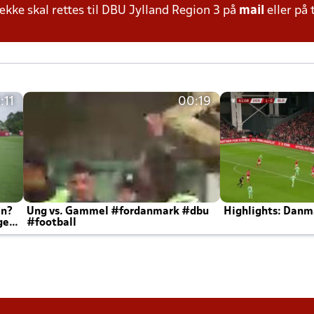
ke skal rettes til DBU Jylland Region 3 på
mail
eller på 
:11
00:19
en?
Ung vs. Gammel #fordanmark #dbu
Highlights: Danma
ger
#football