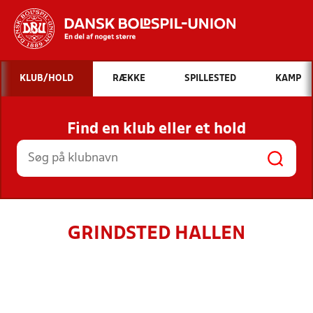
Hvad vil du søge efter?
KLUB/HOLD
RÆKKE
SPILLESTED
KAMP
INDHOLD OG NYHEDER
Find en klub eller et hold
STILLINGER, RESULTATER, KLUBBER OG
HOLD
GRINDSTED HALLEN