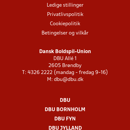
Ledige stillinger
Privatlivspolitik
Cookiepolitik
Betingelser og vilkår
Dansk Boldspil-Union
DBU Allé 1
2605 Brøndby
T: 4326 2222 (mandag - fredag 9-16)
M:
dbu@dbu.dk
DBU
DBU BORNHOLM
DBU FYN
DBU JYLLAND