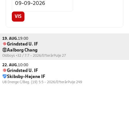
VIS
19. AUG.
19:00
Grindsted U. IF
Aalborg Chang
Oldboys +32 / 7:7 - 2026/Efterår
Pulje 27
22. AUG.
10:00
Grindsted U. IF
Skibsby-Højene IF
U8 Drenge C/Beg. (19) 5:5 - 2026/Efterår
Pulje 249