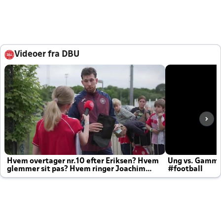
Videoer fra DBU
Hvem overtager nr.10 efter Eriksen? Hvem
Ung vs. Gamm
glemmer sit pas? Hvem ringer Joachim
#football
altid til efter kampe?