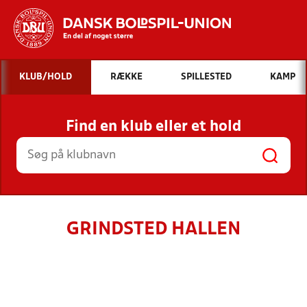
Hvad vil du søge efter?
KLUB/HOLD
RÆKKE
SPILLESTED
KAMP
INDHOLD OG NYHEDER
Find en klub eller et hold
STILLINGER, RESULTATER, KLUBBER OG
HOLD
GRINDSTED HALLEN