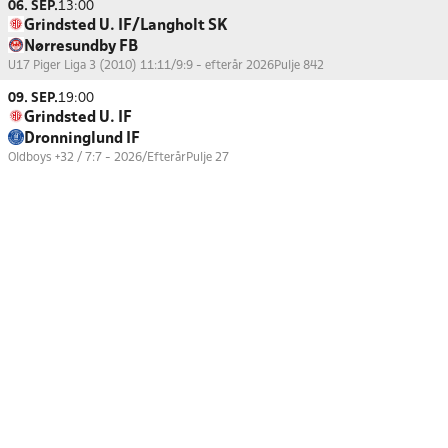
06. SEP.
13:00
Grindsted U. IF/Langholt SK
Nørresundby FB
U17 Piger Liga 3 (2010) 11:11/9:9 - efterår 2026
Pulje 842
09. SEP.
19:00
Grindsted U. IF
Dronninglund IF
Oldboys +32 / 7:7 - 2026/Efterår
Pulje 27