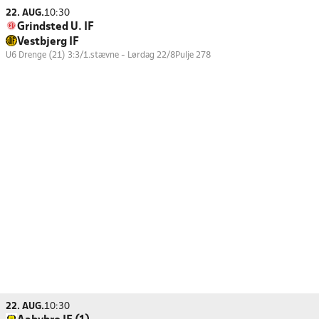
22. AUG.
10:30
Grindsted U. IF
Vestbjerg IF
U6 Drenge (21) 3:3/1.stævne - Lørdag 22/8
Pulje 278
22. AUG.
10:30