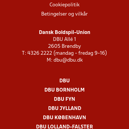
Cookiepolitik
Betingelser og vilkår
Dansk Boldspil-Union
DBU Allé 1
2605 Brøndby
T: 4326 2222 (mandag - fredag 9-16)
M:
dbu@dbu.dk
DBU
DBU BORNHOLM
DBU FYN
DBU JYLLAND
DBU KØBENHAVN
DBU LOLLAND-FALSTER