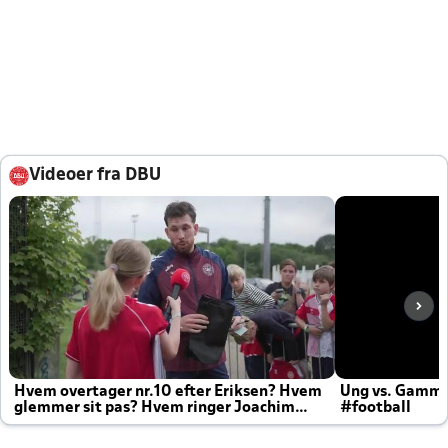
Videoer fra DBU
Hvem overtager nr.10 efter Eriksen? Hvem
Ung vs. Gamm
glemmer sit pas? Hvem ringer Joachim
#football
altid til efter kampe?