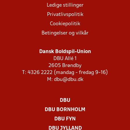
Ledige stillinger
Privatlivspolitik
Cookiepolitik
Betingelser og vilkår
Dansk Boldspil-Union
DBU Allé 1
2605 Brøndby
T: 4326 2222 (mandag - fredag 9-16)
M:
dbu@dbu.dk
DBU
DBU BORNHOLM
DBU FYN
DBU JYLLAND