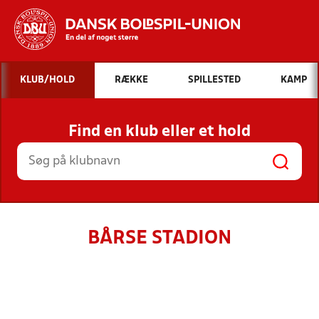
Hvad vil du søge efter?
KLUB/HOLD
RÆKKE
SPILLESTED
KAMP
INDHOLD OG NYHEDER
Find en klub eller et hold
STILLINGER, RESULTATER, KLUBBER OG
HOLD
BÅRSE STADION