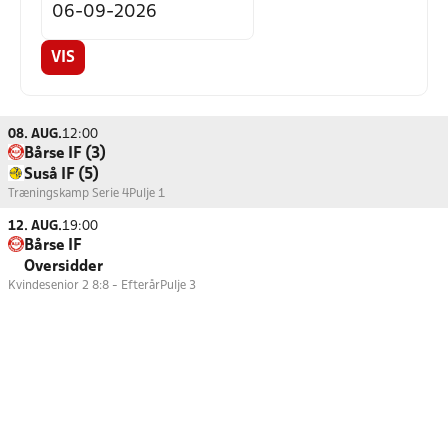
VIS
08. AUG.
12:00
Bårse IF (3)
Suså IF (5)
Træningskamp Serie 4
Pulje 1
12. AUG.
19:00
Bårse IF
Oversidder
Kvindesenior 2 8:8 - Efterår
Pulje 3