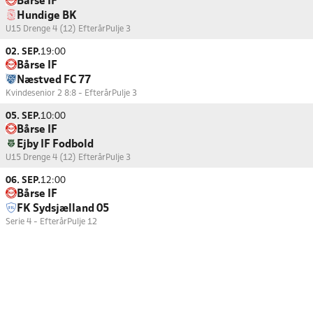
Bårse IF
Hundige BK
U15 Drenge 4 (12) Efterår
Pulje 3
02. SEP.
19:00
Bårse IF
Næstved FC 77
Kvindesenior 2 8:8 - Efterår
Pulje 3
05. SEP.
10:00
Bårse IF
Ejby IF Fodbold
U15 Drenge 4 (12) Efterår
Pulje 3
06. SEP.
12:00
Bårse IF
FK Sydsjælland 05
Serie 4 - Efterår
Pulje 12