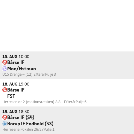
15. AUG.
10:00
Bårse IF
Møn/Østmøn
U15 Drenge 4 (12) Efterår
Pulje 3
18. AUG.
19:00
Bårse IF
FST
Herresenior 2 (motionsrækken) 8:8 - Efterår
Pulje 6
19. AUG.
18:30
Bårse IF (S4)
Borup IF Fodbold (S3)
Herreserie Pokalen 26/27
Pulje 1