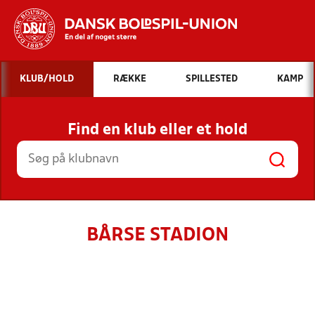
Hvad vil du søge efter?
KLUB/HOLD
RÆKKE
SPILLESTED
KAMP
INDHOLD OG NYHEDER
Find en klub eller et hold
STILLINGER, RESULTATER, KLUBBER OG
HOLD
BÅRSE STADION