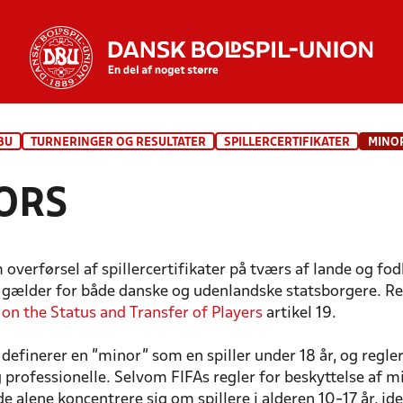
BU
TURNERINGER OG RESULTATER
SPILLERCERTIFIKATER
MINO
ORS
overførsel af spillercertifikater på tværs af lande og f
gælder for både danske og udenlandske statsborgere. Re
on the Status and Transfer of Players
artikel 19.
 definerer en ”minor” som en spiller under 18 år, og reg
professionelle. Selvom FIFAs regler for beskyttelse af min
 alene koncentrere sig om spillere i alderen 10-17 år, ide