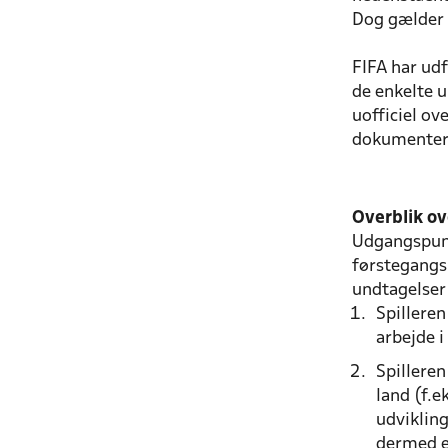
Dog gælder 
FIFA har ud
de enkelte u
uofficiel ov
dokumenter 
Overblik ov
Udgangspunkt
førstegangsr
undtagelser 
Spilleren
arbejde 
Spilleren
land (f.e
udviklin
dermed er