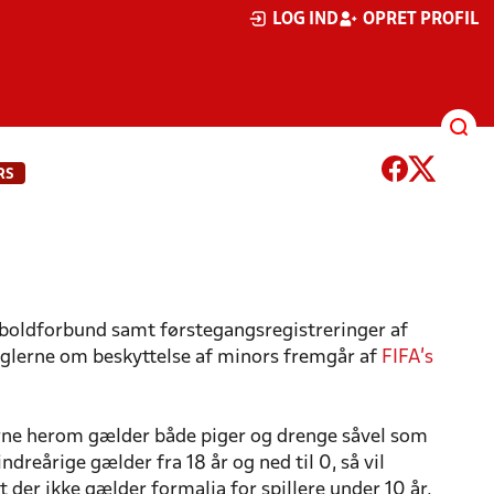
LOG IND
OPRET PROFIL
RS
odboldforbund samt førstegangsregistreringer af
glerne om beskyttelse af minors fremgår af
FIFA's
lerne herom gælder både piger og drenge såvel som
dreårige gælder fra 18 år og ned til 0, så vil
t der ikke gælder formalia for spillere under 10 år.