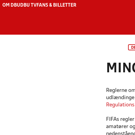
OM DBU
DBU TV
FANS & BILLETTER
D
MIN
Reglerne om 
udlændinge 
Regulations 
FIFAs regler
amatører og 
nedenstående