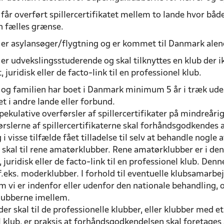
 får overført spillercertifikatet mellem to lande hvor bå
n fælles grænse.
n er asylansøger/flygtning og er kommet til Danmark ale
 er udvekslingsstuderende og skal tilknyttes en klub der ik
, juridisk eller de facto-link til en professionel klub.
 og familien har boet i Danmark minimum 5 år i træk uden
et i andre lande eller forbund.
pekulative overførsler af spillercertifikater på mindreårig
rslerne af spillercertifikaterne skal forhåndsgodkendes a
i visse tilfælde fået tilladelse til selv at behandle nogle 
m skal til rene amatørklubber. Rene amatørklubber er i d
t, juridisk eller de facto-link til en professionel klub. 
f.eks. moderklubber. I forhold til eventuelle klubsamarbe
om vi er indenfor eller udenfor den nationale behandling, 
klubberne imellem.
der skal til de professionelle klubber, eller klubber med et f
l klub, er praksis at forhåndsgodkendelsen skal foretage