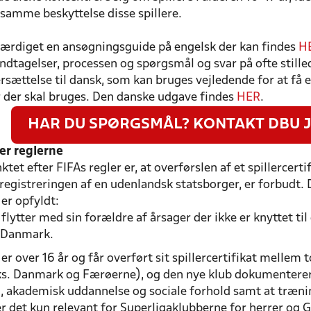
samme beskyttelse disse spillere.
færdiget en ansøgningsguide på engelsk der kan findes
H
ndtagelser, processen og spørgsmål og svar på ofte still
ersættelse til dansk, som kan bruges vejledende for at få
der skal bruges. Den danske udgave findes
HER
.
HAR DU SPØRGSMÅL? KONTAKT DBU J
er reglerne
et efter FIFAs regler er, at overførslen af et spillercertif
egistreringen af en udenlandsk statsborger, er forbudt. D
er opfyldt:
 flytter med sin forældre af årsager der ikke er knyttet t
i Danmark.
 er over 16 år og får overført sit spillercertifikat mell
ks. Danmark og Færøerne), og den nye klub dokumenterer, 
g, akademisk uddannelse og sociale forhold samt at træni
 det kun relevant for Superligaklubberne for herrer og G