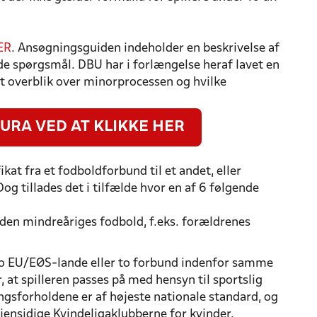
ER
. Ansøgningsguiden indeholder en beskrivelse af
ede spørgsmål. DBU har i forlængelse heraf lavet en
 et overblik over minorprocessen og hvilke
URA VED AT KLIKKE HER
ikat fra et fodboldforbund til et andet, eller
og tillades det i tilfælde hvor en af 6 følgende
il den mindreåriges fodbold, f.eks. forældrenes
em to EU/EØS-lande eller to forbund indenfor samme
at spilleren passes på med hensyn til sportslig
ngsforholdene er af højeste nationale standard, og
jensidige Kvindeligaklubberne for kvinder.