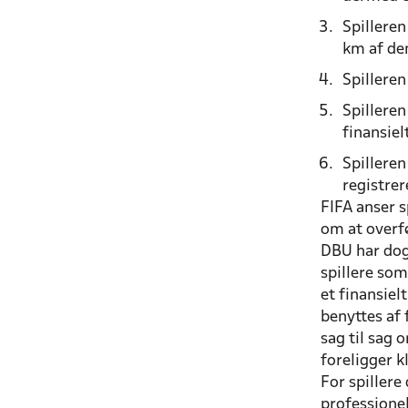
Spilleren
km af de
Spillere
Spilleren
finansielt
Spilleren
registrer
FIFA anser s
om at overfø
DBU har dog 
spillere so
et finansiel
benyttes af 
sag til sag 
foreligger 
For spillere 
professione