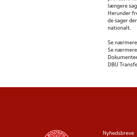
længere sag
Herunder fr
de sager de
nationalt.
Se nærmere 
Se nærmere 
Dokumenter t
DBU Transfe
Nyhedsbreve