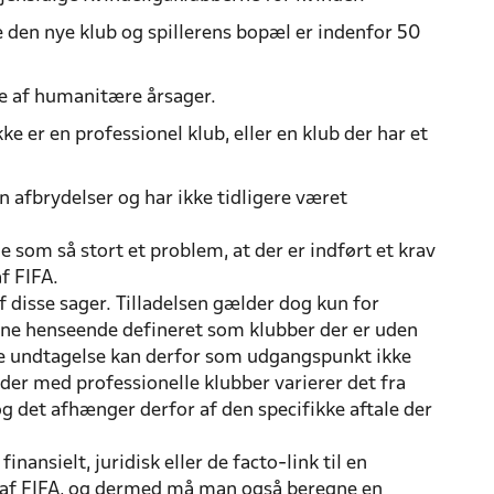
de den nye klub og spillerens bopæl er indenfor 50
ne af humanitære årsager.
ke er en professionel klub, eller en klub der har et
 afbrydelser og har ikke tidligere været
e som så stort et problem, at der er indført et krav
f FIFA.
af disse sager. Tilladelsen gælder dog kun for
enne henseende defineret som klubber der er uden
Denne undtagelse kan derfor som udgangspunkt ikke
jder med professionelle klubber varierer det fra
og det afhænger derfor af den specifikke aftale der
inansielt, juridisk eller de facto-link til en
s af FIFA, og dermed må man også beregne en