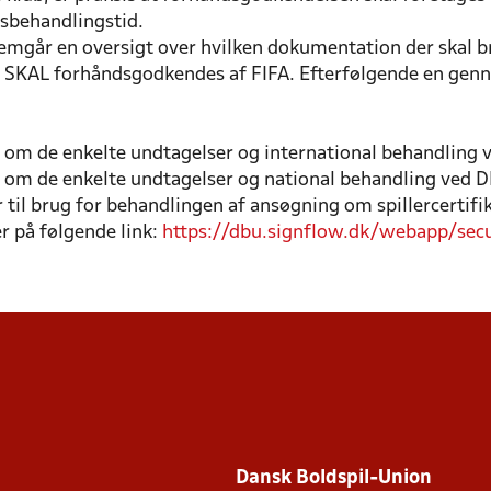
sbehandlingstid.
emgår en oversigt over hvilken dokumentation der skal b
r SKAL forhåndsgodkendes af FIFA. Efterfølgende en ge
om de enkelte undtagelser og international behandling 
NA
om de enkelte undtagelser og national behandling ved 
MINOR SAGER TIL FIFA
il brug for behandlingen af ansøgning om spillercertifik
r på følgende link:
https://dbu.signflow.dk/webapp/se
Dansk Boldspil-Union