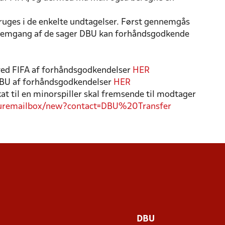
ruges i de enkelte undtagelser. Først gennemgås
nnemgang af de sager DBU kan forhåndsgodkende
ved FIFA af forhåndsgodkendelser
HER
TIONAL BEHANDLING AF MINOR-
DBU af forhåndsgodkendelser
HER
SAGER
at til en minorspiller skal fremsende til modtager
curemailbox/new?contact=DBU%20Transfer
DBU