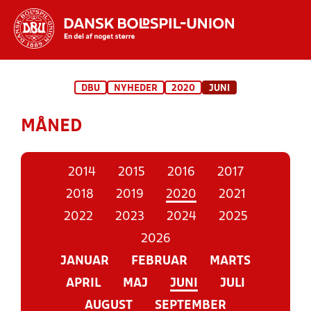
Hvad vil du søge efter?
DBU
NYHEDER
2020
JUNI
INDHOLD OG NYHEDER
MÅNED
STILLINGER, RESULTATER, KLUBBER OG
HOLD
2014
2015
2016
2017
2018
2019
2020
2021
2022
2023
2024
2025
2026
JANUAR
FEBRUAR
MARTS
APRIL
MAJ
JUNI
JULI
AUGUST
SEPTEMBER