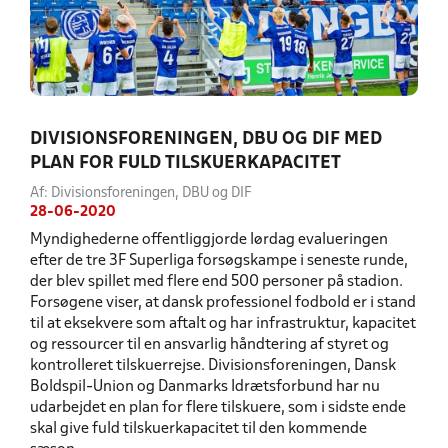
DIVISIONSFORENINGEN, DBU OG DIF MED
PLAN FOR FULD TILSKUERKAPACITET
Af: Divisionsforeningen, DBU og DIF
28-06-2020
Myndighederne offentliggjorde lørdag evalueringen
efter de tre 3F Superliga forsøgskampe i seneste runde,
der blev spillet med flere end 500 personer på stadion.
Forsøgene viser, at dansk professionel fodbold er i stand
til at eksekvere som aftalt og har infrastruktur, kapacitet
og ressourcer til en ansvarlig håndtering af styret og
kontrolleret tilskuerrejse. Divisionsforeningen, Dansk
Boldspil-Union og Danmarks Idrætsforbund har nu
udarbejdet en plan for flere tilskuere, som i sidste ende
skal give fuld tilskuerkapacitet til den kommende