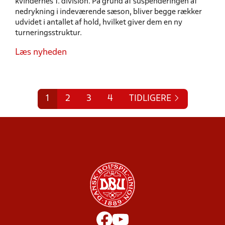
kvindernes 1. division. På grund af suspenderingen af
nedrykning i indeværende sæson, bliver begge rækker
udvidet i antallet af hold, hvilket giver dem en ny
turneringsstruktur.
Læs nyheden
1
2
3
4
TIDLIGERE