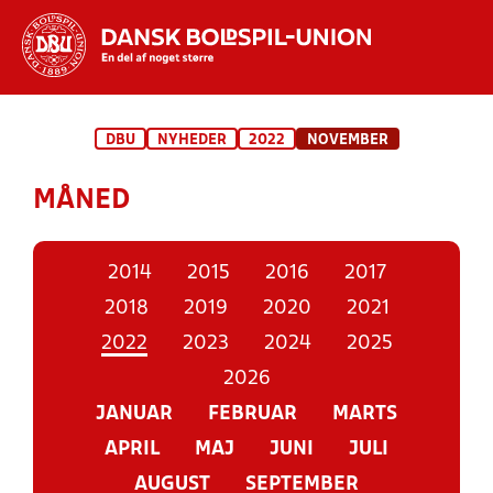
Hvad vil du søge efter?
DBU
NYHEDER
2022
NOVEMBER
INDHOLD OG NYHEDER
MÅNED
STILLINGER, RESULTATER, KLUBBER OG
HOLD
2014
2015
2016
2017
2018
2019
2020
2021
2022
2023
2024
2025
2026
JANUAR
FEBRUAR
MARTS
APRIL
MAJ
JUNI
JULI
AUGUST
SEPTEMBER