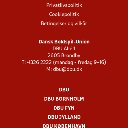
Privatlivspolitik
Cookiepolitik
Betingelser og vilkår
Dansk Boldspil-Union
DBU Allé 1
2605 Brøndby
T: 4326 2222 (mandag - fredag 9-16)
M:
dbu@dbu.dk
DBU
DBU BORNHOLM
DBU FYN
DBU JYLLAND
DBU KØBENHAVN