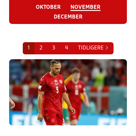
OKTOBER
NOVEMBER
DECEMBER
1
2
3
4
TIDLIGERE