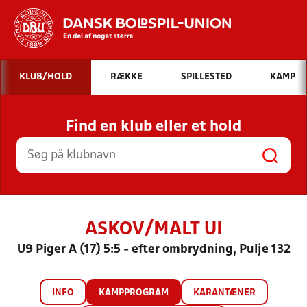
Hvad vil du søge efter?
KLUB/HOLD
RÆKKE
SPILLESTED
KAMP
INDHOLD OG NYHEDER
Find en klub eller et hold
STILLINGER, RESULTATER, KLUBBER OG
HOLD
ASKOV/MALT UI
U9 Piger A (17) 5:5 - efter ombrydning, Pulje 132
INFO
KAMPPROGRAM
KARANTÆNER