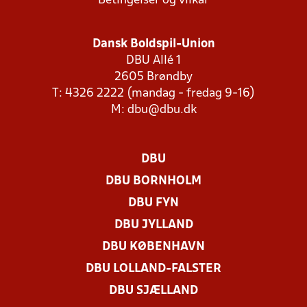
Betingelser og vilkår
Dansk Boldspil-Union
DBU Allé 1
2605 Brøndby
T: 4326 2222 (mandag - fredag 9-16)
M:
dbu@dbu.dk
DBU
DBU BORNHOLM
DBU FYN
DBU JYLLAND
DBU KØBENHAVN
DBU LOLLAND-FALSTER
DBU SJÆLLAND