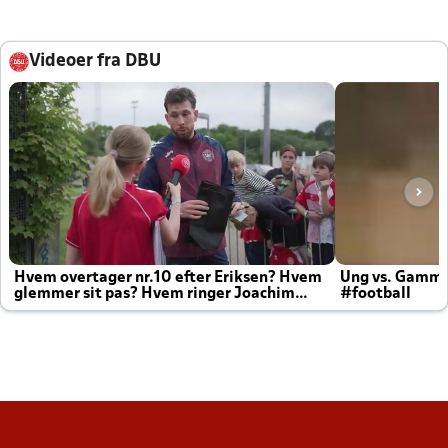
Videoer fra DBU
Hvem overtager nr.10 efter Eriksen? Hvem
Ung vs. Gamm
glemmer sit pas? Hvem ringer Joachim
#football
altid til efter kampe?