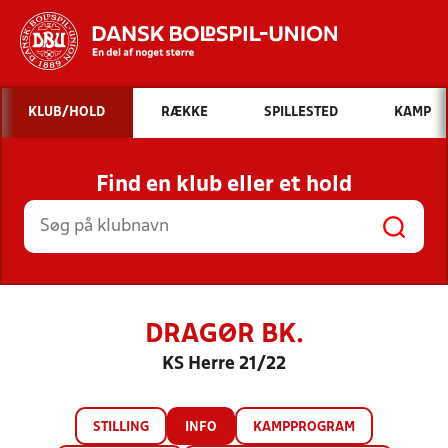
Hvad vil du søge efter?
KLUB/HOLD
RÆKKE
SPILLESTED
KAMP
INDHOLD OG NYHEDER
Find en klub eller et hold
STILLINGER, RESULTATER, KLUBBER OG
HOLD
DRAGØR BK.
KS Herre 21/22
STILLING
INFO
KAMPPROGRAM