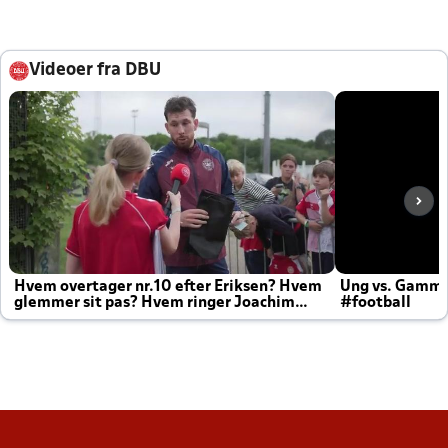
Videoer fra DBU
Hvem overtager nr.10 efter Eriksen? Hvem
Ung vs. Gamm
glemmer sit pas? Hvem ringer Joachim
#football
altid til efter kampe?