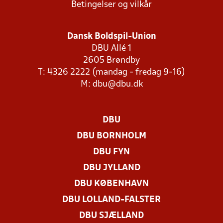
Betingelser og vilkår
Dansk Boldspil-Union
DBU Allé 1
2605 Brøndby
T: 4326 2222 (mandag - fredag 9-16)
M:
dbu@dbu.dk
DBU
DBU BORNHOLM
DBU FYN
DBU JYLLAND
DBU KØBENHAVN
DBU LOLLAND-FALSTER
DBU SJÆLLAND