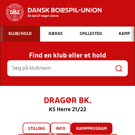
Hvad vil du søge efter?
KLUB/HOLD
RÆKKE
SPILLESTED
KAMP
INDHOLD OG NYHEDER
Find en klub eller et hold
STILLINGER, RESULTATER, KLUBBER OG
HOLD
DRAGØR BK.
KS Herre 21/22
STILLING
INFO
KAMPPROGRAM