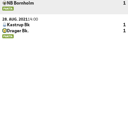
NB Bornholm
1
28. AUG. 2021
14:00
Kastrup Bk
1
Dragør Bk.
1