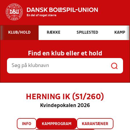
Hvad vil du søge efter?
KLUB/HOLD
RÆKKE
SPILLESTED
KAMP
INDHOLD OG NYHEDER
Find en klub eller et hold
STILLINGER, RESULTATER, KLUBBER OG
HOLD
HERNING IK (S1/260)
Kvindepokalen 2026
INFO
KAMPPROGRAM
KARANTÆNER