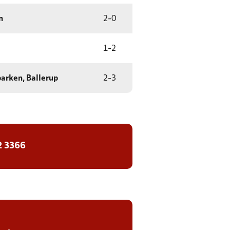
n
2
-
0
1
-
2
rken, Ballerup
2
-
3
2 3366