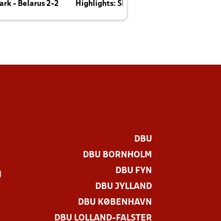
rk - Belarus 2-2
Highlights: Skotland - Danmark 4-2
J
E
DBU
DBU BORNHOLM
DBU FYN
)
DBU JYLLAND
DBU KØBENHAVN
DBU LOLLAND-FALSTER