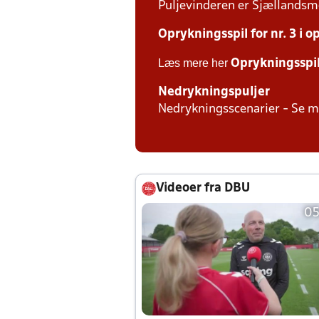
Puljevinderen er Sjællandsmes
Oprykningsspil for nr. 3 i 
Læs mere her
Oprykningsspi
Nedrykningspuljer
Nedrykningsscenarier - Se 
Videoer fra DBU
05