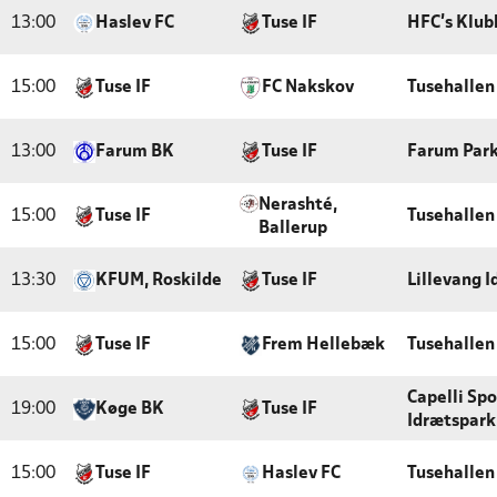
13:00
Haslev FC
Tuse IF
HFC's Klub
15:00
Tuse IF
FC Nakskov
Tusehallen
13:00
Farum BK
Tuse IF
Farum Par
Nerashté,
15:00
Tuse IF
Tusehallen
Ballerup
13:30
KFUM, Roskilde
Tuse IF
Lillevang 
15:00
Tuse IF
Frem Hellebæk
Tusehallen
Capelli Sp
19:00
Køge BK
Tuse IF
Idrætspark
15:00
Tuse IF
Haslev FC
Tusehallen