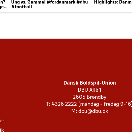
en?
Ung vs. Gammel #fordanmark #dbu
Highlights: Danma
ger
#football
Dansk Boldspil-Union
DBU Allé 1
2605 Brøndby
T: 4326 2222 (mandag - fredag 9-16
M:
dbu@dbu.dk
ger
ik