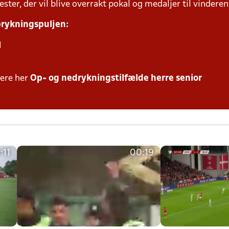
ter, der vil blive overrakt pokal og medaljer til vinderen 
oprykningspuljen:
l
mere her
Op- og nedrykningstilfælde herre senior
:11
00:19