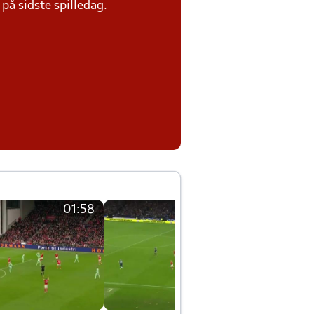
på sidste spilledag.
01:58
01:58