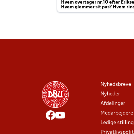
Hvem overtager nr.10 efter Eriks
Hvem glemmer sit pas? Hvem rin
Joachim altid til efter kampe?
Nyhedsbreve
Nyheder
Afdelinger
Medarbejdere
Ledige stillin
Privatlivspolit