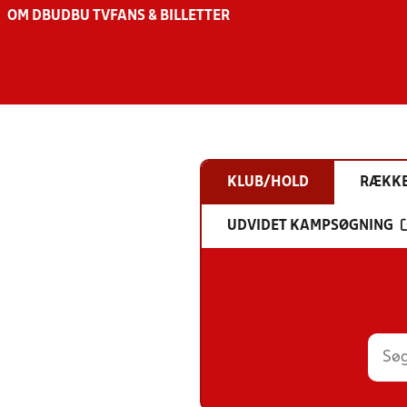
OM DBU
DBU TV
FANS & BILLETTER
KLUB/HOLD
RÆKK
UDVIDET KAMPSØGNING