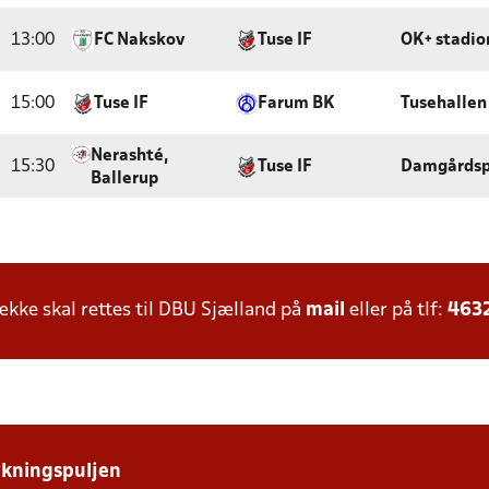
13:00
FC Nakskov
Tuse IF
OK+ stadio
15:00
Tuse IF
Farum BK
Tusehallen
Nerashté,
15:30
Tuse IF
Damgårdspa
Ballerup
ke skal rettes til DBU Sjælland på
mail
eller på tlf:
463
ykningspuljen