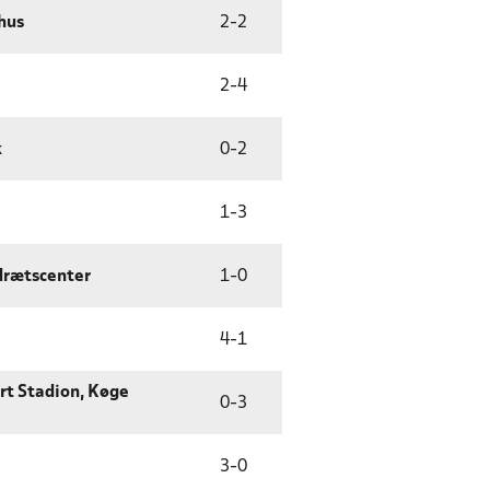
hus
2
-
2
2
-
4
k
0
-
2
1
-
3
Idrætscenter
1
-
0
4
-
1
ort Stadion, Køge
0
-
3
3
-
0