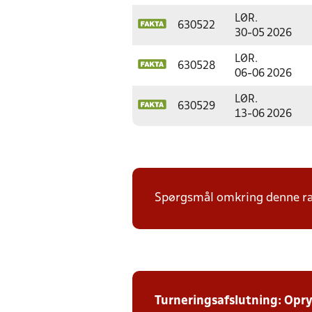
LØR.
630522
30-05 2026
LØR.
630528
06-06 2026
LØR.
630529
13-06 2026
Spørgsmål omkring denne ræk
Turneringsafslutning: Opr