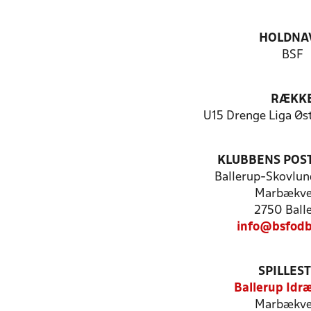
HOLDNA
BSF
RÆKK
U15 Drenge Liga Øst
KLUBBENS POS
Ballerup-Skovlun
Marbækve
2750 Ball
info@bsfodb
SPILLES
Ballerup Idr
Marbækve