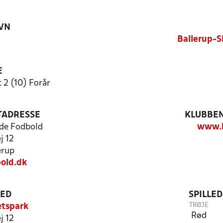
VN
Ballerup-S
E
 2 (10) Forår
TADRESSE
KLUBBEN
de Fodbold
www.b
j 12
erup
old.dk
TED
SPILLE
TRØJE
ætspark
Rød
j 12