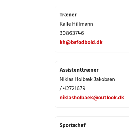
Træner
Kalle Hillmann
30863746
kh@bsfodbold.dk
Assistenttræner
Niklas Holbæk Jakobsen
/ 42721679
niklasholbaek@outlook.dk
Sportschef