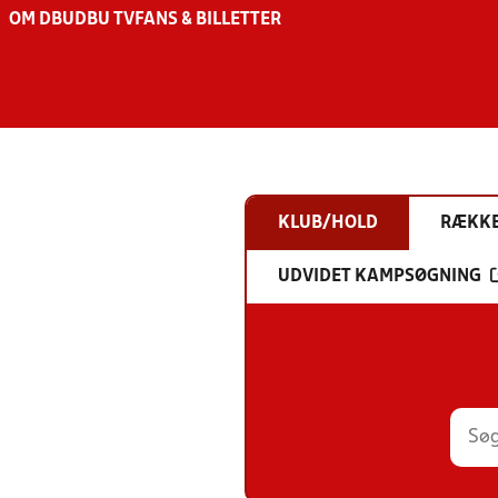
OM DBU
DBU TV
FANS & BILLETTER
KLUB/HOLD
RÆKK
UDVIDET KAMPSØGNING