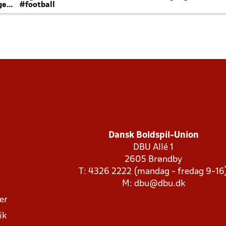
ger
#football
Dansk Boldspil-Union
DBU Allé 1
2605 Brøndby
T: 4326 2222 (mandag - fredag 9-16
M:
dbu@dbu.dk
ger
ik