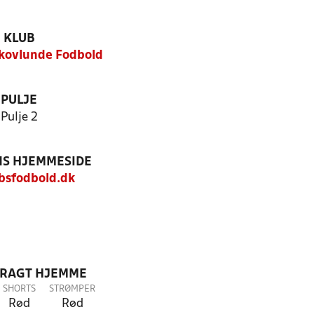
KLUB
kovlunde Fodbold
PULJE
Pulje 2
S HJEMMESIDE
sfodbold.dk
DRAGT HJEMME
SHORTS
STRØMPER
Rød
Rød