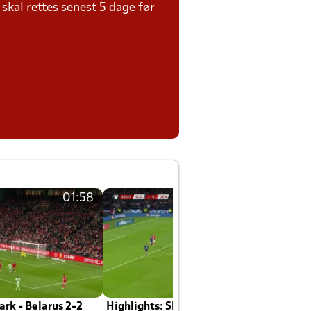
kal rettes senest 5 dage før
01:58
01:58
rk - Belarus 2-2
Highlights: Skotland - Danmark 4-2
J