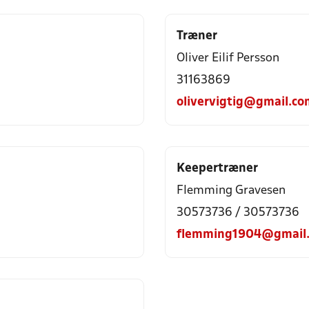
Træner
Oliver Eilif Persson
31163869
olivervigtig@gmail.co
Keepertræner
Flemming Gravesen
30573736 / 30573736
flemming1904@gmail