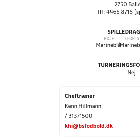
2750 Ball
Tlf: 4465 8716 (
SPILLEDRAG
TRØJE
SHORTS
Marineblå
Marineb
TURNERINGSF
Nej
Cheftræner
Kenn Hillmann
/ 31371500
khi@bsfodbold.dk