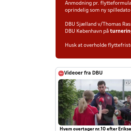
Anmodning pr. flytteformula
oprindelig som ny spilledato 
DBU Sjælland v/Thomas Ra
DBU København på
turneri
Husk at overholde flyttefrist
Videoer fra DBU
05
Hvem overtager nr.10 efter Eriks