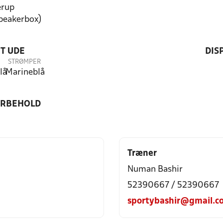
erup
speakerbox)
T UDE
DIS
STRØMPER
lå
Marineblå
ORBEHOLD
Træner
Numan Bashir
52390667 / 52390667
sportybashir@gmail.c