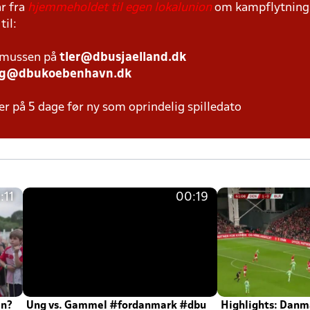
r fra
hjemmeholdet til egen lokalunion
om kampflytning s
til:
smussen på
tler@dbusjaelland.dk
ng@dbukoebenhavn.dk
er på 5 dage før ny som oprindelig spilledato
:11
00:19
en?
Ung vs. Gammel #fordanmark #dbu
Highlights: Danma