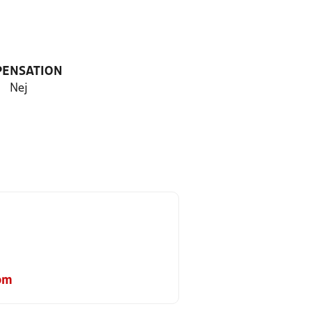
PENSATION
Nej
om