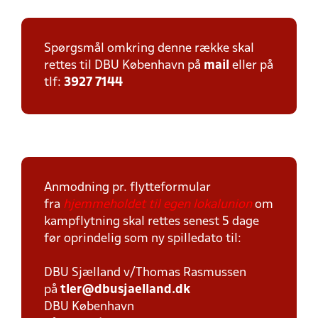
Spørgsmål omkring denne række skal
rettes til DBU København på
mail
eller på
tlf:
3927 7144
Anmodning pr. flytteformular
fra
hjemmeholdet til egen lokalunion
om
kampflytning skal rettes senest 5 dage
før oprindelig som ny spilledato til:
DBU Sjælland v/Thomas Rasmussen
på
tler@dbusjaelland.dk
DBU København