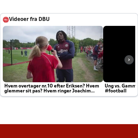
Videoer fra DBU
Hvem overtager nr.10 efter Eriksen? Hvem
Ung vs. Gamm
glemmer sit pas? Hvem ringer Joachim
#football
altid til efter kampe?