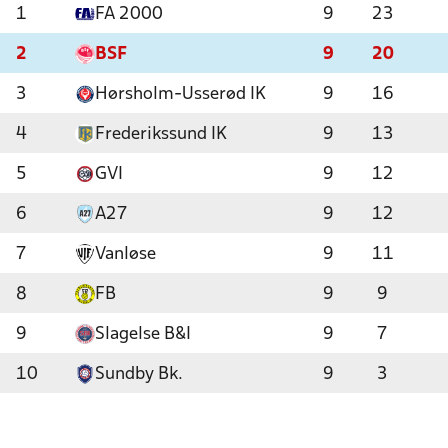
1
FA 2000
9
23
2
BSF
9
20
3
Hørsholm-Usserød IK
9
16
4
Frederikssund IK
9
13
5
GVI
9
12
6
A27
9
12
7
Vanløse
9
11
8
FB
9
9
9
Slagelse B&I
9
7
10
Sundby Bk.
9
3