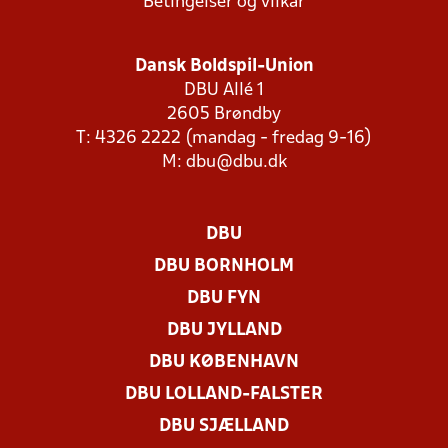
Betingelser og vilkår
Dansk Boldspil-Union
DBU Allé 1
2605 Brøndby
T: 4326 2222 (mandag - fredag 9-16)
M:
dbu@dbu.dk
DBU
DBU BORNHOLM
DBU FYN
DBU JYLLAND
DBU KØBENHAVN
DBU LOLLAND-FALSTER
DBU SJÆLLAND