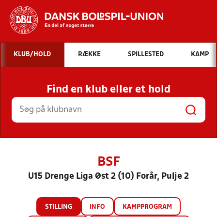
Hvad vil du søge efter?
KLUB/HOLD
RÆKKE
SPILLESTED
KAMP
INDHOLD OG NYHEDER
Find en klub eller et hold
STILLINGER, RESULTATER, KLUBBER OG
HOLD
BSF
U15 Drenge Liga Øst 2 (10) Forår, Pulje 2
STILLING
INFO
KAMPPROGRAM