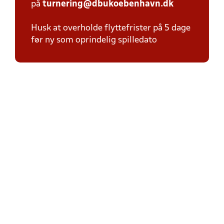
på
turnering@dbukoebenhavn.dk
Husk at overholde flyttefrister på 5 dage
før ny som oprindelig spilledato