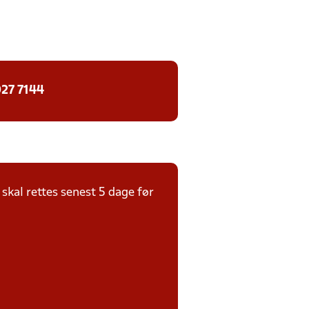
27 7144
kal rettes senest 5 dage før