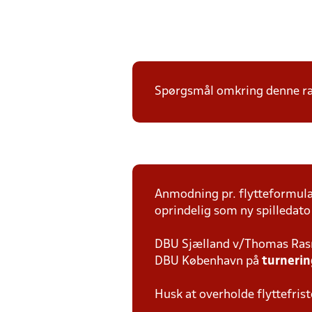
Spørgsmål omkring denne ræ
Anmodning pr. flytteformula
oprindelig som ny spilledato 
DBU Sjælland v/Thomas Ra
DBU København på
turneri
Husk at overholde flyttefrist