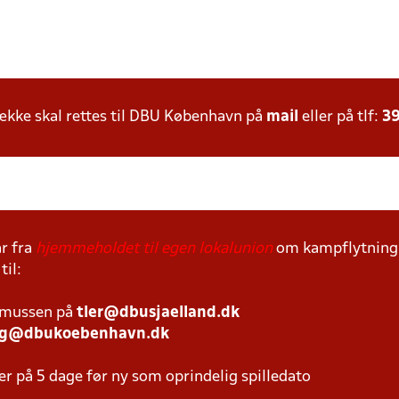
kke skal rettes til DBU København på
mail
eller på tlf:
39
r fra
hjemmeholdet til egen lokalunion
om kampflytning s
til:
smussen på
tler@dbusjaelland.dk
ng@dbukoebenhavn.dk
er på 5 dage før ny som oprindelig spilledato