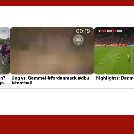
:11
00:19
en?
Ung vs. Gammel #fordanmark #dbu
Highlights: Danma
ger
#football