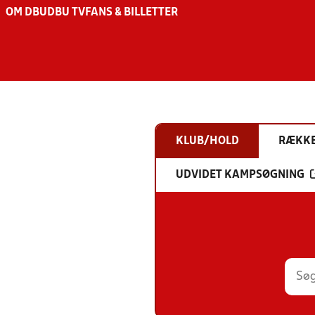
OM DBU
DBU TV
FANS & BILLETTER
KLUB/HOLD
RÆKK
UDVIDET KAMPSØGNING