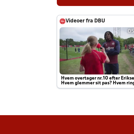
Videoer fra DBU
05
Hvem overtager nr.10 efter Eriks
Hvem glemmer sit pas? Hvem rin
Joachim altid til efter kampe?