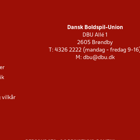
Dansk Boldspil-Union
DBU Allé 1
2605 Brøndby
T: 4326 2222 (mandag - fredag 9-16
M:
dbu@dbu.dk
ger
ik
 vilkår