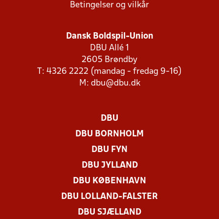
Betingelser og vilkår
Dansk Boldspil-Union
DBU Allé 1
2605 Brøndby
T: 4326 2222 (mandag - fredag 9-16)
M:
dbu@dbu.dk
DBU
DBU BORNHOLM
DBU FYN
DBU JYLLAND
DBU KØBENHAVN
DBU LOLLAND-FALSTER
DBU SJÆLLAND