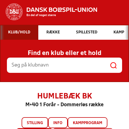
Hvad vil du søge efter?
KLUB/HOLD
RÆKKE
SPILLESTED
KAMP
INDHOLD OG NYHEDER
Find en klub eller et hold
STILLINGER, RESULTATER, KLUBBER OG
HOLD
HUMLEBÆK BK
M+40 1 Forår - Dommerløs række
STILLING
INFO
KAMPPROGRAM