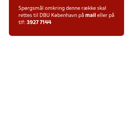
Spørgsmål omkring denne række skal
rettes til DBU København på
mail
eller på
tlf:
3927 7144