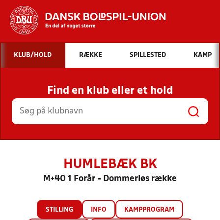
Hvad vil du søge efter?
KLUB/HOLD
RÆKKE
SPILLESTED
KAMP
INDHOLD OG NYHEDER
Find en klub eller et hold
STILLINGER, RESULTATER, KLUBBER OG
HOLD
HUMLEBÆK BK
M+40 1 Forår - Dommerløs række
STILLING
INFO
KAMPPROGRAM