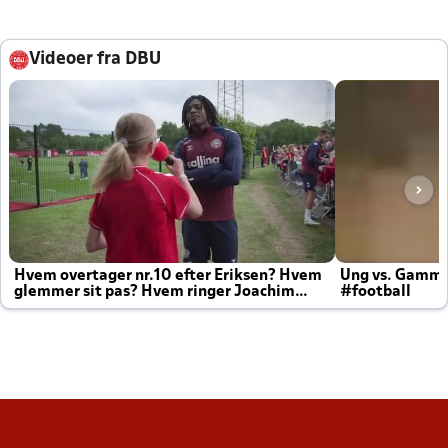
Videoer fra DBU
Hvem overtager nr.10 efter Eriksen? Hvem
Ung vs. Gamm
glemmer sit pas? Hvem ringer Joachim
#football
altid til efter kampe?