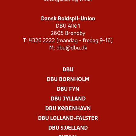
Dansk Boldspil-Union
DBU Allé 1
2605 Brøndby
T: 4326 2222 (mandag - fredag 9-16)
M:
dbu@dbu.dk
DBU
DBU BORNHOLM
DBU FYN
DBU JYLLAND
DBU KØBENHAVN
DBU LOLLAND-FALSTER
DBU SJÆLLAND