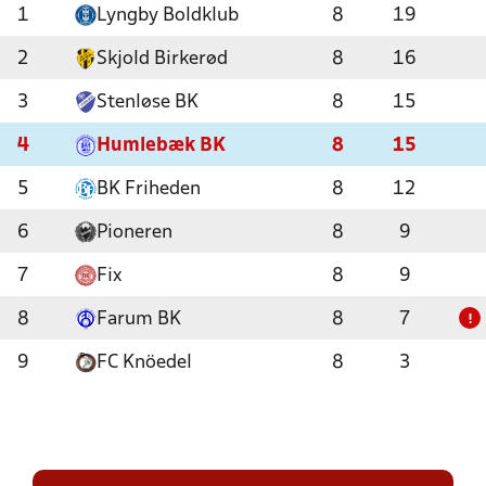
1
Lyngby Boldklub
8
19
2
Skjold Birkerød
8
16
3
Stenløse BK
8
15
4
Humlebæk BK
8
15
5
BK Friheden
8
12
6
Pioneren
8
9
7
Fix
8
9
8
Farum BK
8
7
!
9
FC Knöedel
8
3