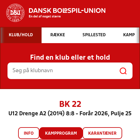
Hvad vil du søge efter?
KLUB/HOLD
RÆKKE
SPILLESTED
KAMP
INDHOLD OG NYHEDER
Find en klub eller et hold
STILLINGER, RESULTATER, KLUBBER OG
HOLD
BK 22
U12 Drenge A2 (2014) 8:8 - Forår 2026, Pulje 25
INFO
KAMPPROGRAM
KARANTÆNER