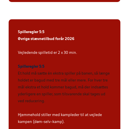
Spilleregler 5:5
Øvrige stævnetilbud forår 2026
Vejledende spilletid er 2 x 30 min.
Spilleregler 5:5
Et hold må sætte én ekstra spiller på banen, så længe
holdet er bagud med tre mål eller mere. For hver tre
mål ekstra et hold kommer bagud, må der indsættes
yderligere en spiller, som tilsvarende skal tages ud
ved reducering
.
Hjemmehold stiller med kampleder til at vejlede
kampen (døm-selv-kamp).