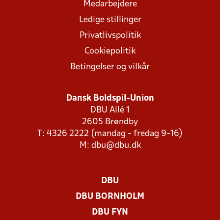
Medarbejdere
Ledige stillinger
Privatlivspolitik
Cookiepolitik
Betingelser og vilkår
Dansk Boldspil-Union
DBU Allé 1
2605 Brøndby
T: 4326 2222 (mandag - fredag 9-16)
M:
dbu@dbu.dk
DBU
DBU BORNHOLM
DBU FYN