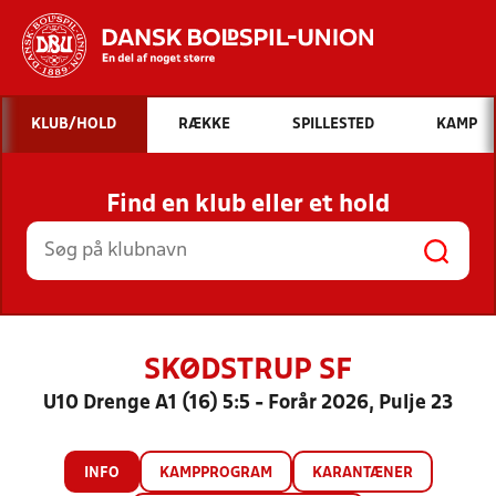
Hvad vil du søge efter?
KLUB/HOLD
RÆKKE
SPILLESTED
KAMP
INDHOLD OG NYHEDER
Find en klub eller et hold
STILLINGER, RESULTATER, KLUBBER OG
HOLD
SKØDSTRUP SF
U10 Drenge A1 (16) 5:5 - Forår 2026, Pulje 23
INFO
KAMPPROGRAM
KARANTÆNER