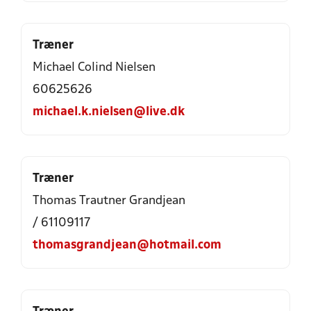
Træner
Michael Colind Nielsen
60625626
michael.k.nielsen@live.dk
Træner
Thomas Trautner Grandjean
/ 61109117
thomasgrandjean@hotmail.com