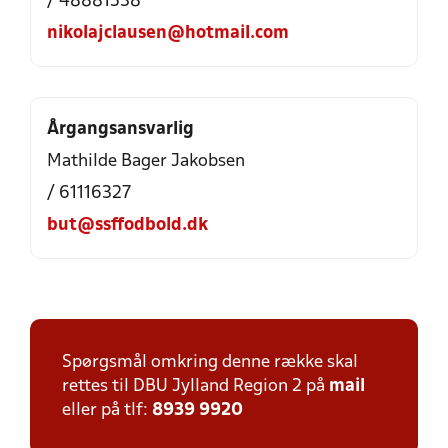
/ 48881538
nikolajclausen@hotmail.com
Årgangsansvarlig
Mathilde Bager Jakobsen
/ 61116327
but@ssffodbold.dk
Spørgsmål omkring denne række skal
rettes til DBU Jylland Region 2 på
mail
eller på tlf:
8939 9920