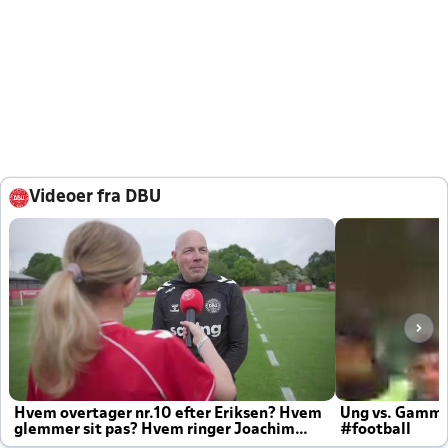
Videoer fra DBU
Hvem overtager nr.10 efter Eriksen? Hvem
Ung vs. Gamm
glemmer sit pas? Hvem ringer Joachim
#football
altid til efter kampe?