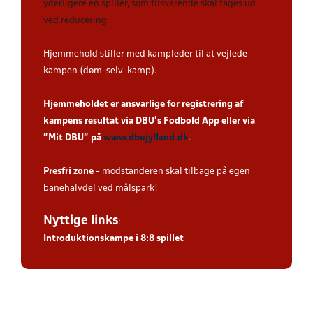
yderligere en spiller, som tilsvarende skal tages ud
ved reducering
.
Hjemmehold stiller med kampleder til at vejlede
kampen (døm-selv-kamp).
Hjemmeholdet er ansvarlige for registrering af
kampens resultat via DBU’s Fodbold App eller via
”Mit DBU” på
www.dbujylland.dk
.
Presfri zone
- modstanderen skal tilbage på egen
banehalvdel ved målspark!
Nyttige links
:
Introduktionskampe i 8:8 spillet