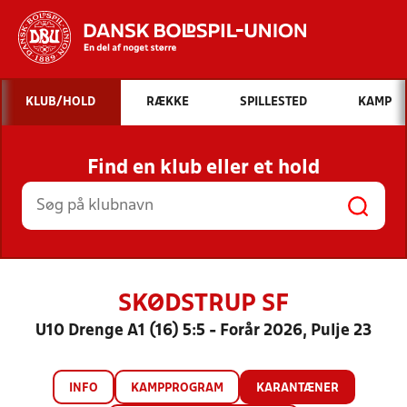
Hvad vil du søge efter?
KLUB/HOLD
RÆKKE
SPILLESTED
KAMP
INDHOLD OG NYHEDER
Find en klub eller et hold
STILLINGER, RESULTATER, KLUBBER OG
HOLD
SKØDSTRUP SF
U10 Drenge A1 (16) 5:5 - Forår 2026, Pulje 23
INFO
KAMPPROGRAM
KARANTÆNER