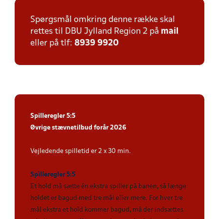
Spørgsmål omkring denne række skal
rettes til DBU Jylland Region 2 på
mail
eller på tlf:
8939 9920
Spilleregler 5:5
Øvrige stævnetilbud forår 2026
Vejledende spilletid er 2 x 30 min.
Spilleregler 5:5
Et hold må sætte én ekstra spiller på banen, så længe
holdet er bagud med tre mål eller mere. For hver tre
mål ekstra et hold kommer bagud, må der indsættes