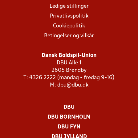
Ledige stillinger
Privatlivspolitik
Cookiepolitik
Betingelser og vilkår
Dansk Boldspil-Union
DBU Allé 1
2605 Brøndby
T: 4326 2222 (mandag - fredag 9-16)
M:
dbu@dbu.dk
DBU
DBU BORNHOLM
DBU FYN
DBU JYLLAND