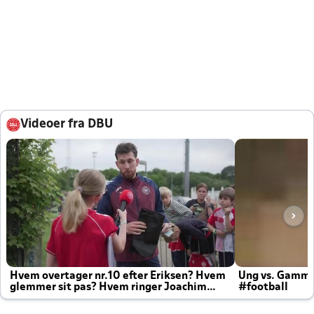
Videoer fra DBU
Hvem overtager nr.10 efter Eriksen? Hvem
Ung vs. Gamm
glemmer sit pas? Hvem ringer Joachim
#football
altid til efter kampe?