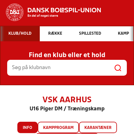
Hvad vil du søge efter?
KLUB/HOLD
RÆKKE
SPILLESTED
KAMP
INDHOLD OG NYHEDER
Find en klub eller et hold
STILLINGER, RESULTATER, KLUBBER OG
HOLD
VSK AARHUS
U16 Piger DM / Træningskamp
INFO
KAMPPROGRAM
KARANTÆNER